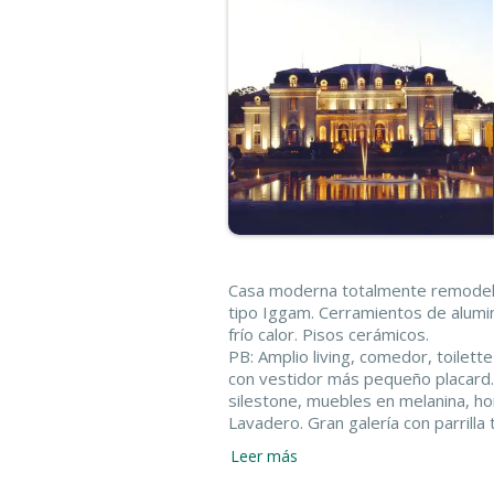
Casa moderna totalmente remodela
tipo Iggam. Cerramientos de alumini
frío calor. Pisos cerámicos.
PB: Amplio living, comedor, toilett
con vestidor más pequeño placard
silestone, muebles en melanina, h
Lavadero. Gran galería con parrill
PA: Dormitorio principal en suite c
Leer más
Baño revestido en porcelanato con
Ventanal a balcón. Sector escritori