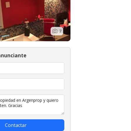
7
anunciante
Contactar