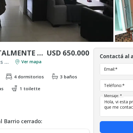
USD 650.000
CASA MODERNA TOTALMENTE REMODELADA EN ABRIL, CON 4 DORMITORIOS EN BARRIO CENTRAL
Contactá al 
Venta en Countries y Barrios Cerrados en Berazategui
Ver mapa
Email:*
4 dormitorios
3 baños
Teléfono:*
as
1 toilette
Mensaje: *
 Barrio cerrado: