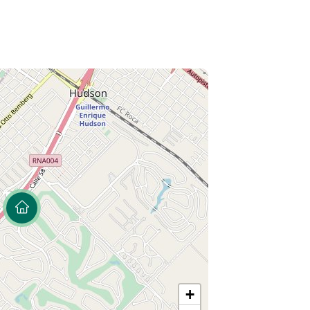
celanato.
venecita con amplio deck de madera. Toldos.
tomatizado. Guardacoche para dos autos.
o
+