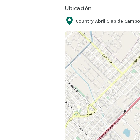
completo con revestimiento en por
Ubicación
En exterior: Piscina revestida en 
Parque con riego por aspersión au
Country Abril Club de Camp