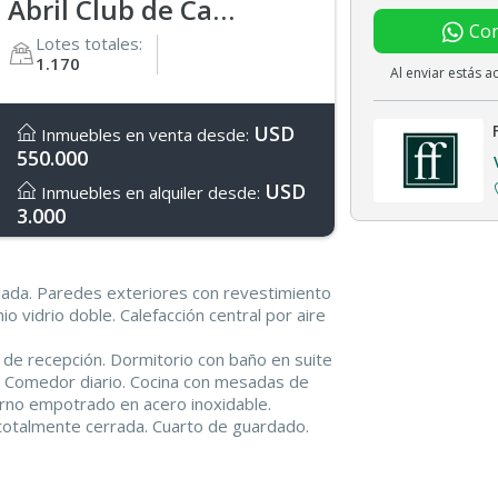
Abril Club de Campo
Con
Lotes totales:
1.170
Al enviar estás 
USD
Inmuebles en venta desde:
550.000
USD
Inmuebles en alquiler desde:
3.000
da. Paredes exteriores con revestimiento
o vidrio doble. Calefacción central por aire
e de recepción. Dormitorio con baño en suite
. Comedor diario. Cocina con mesadas de
orno empotrado en acero inoxidable.
a totalmente cerrada. Cuarto de guardado.
on vestidor y placard de puertas espejadas.
 box de ducha y bañera con hidromasaje.
o, dos dormitorios con vestidor. Baño