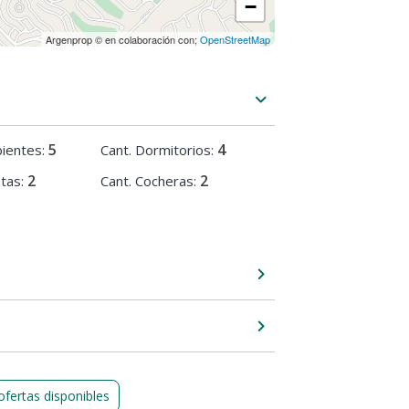
−
Argenprop © en colaboración con;
OpenStreetMap
5
4
ientes:
Cant. Dormitorios:
2
2
ntas:
Cant. Cocheras:
ofertas disponibles