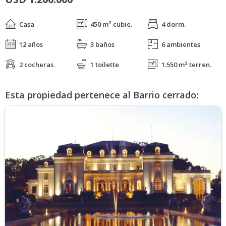
Casa
450 m² cubie.
4 dorm.
12 años
3 baños
6 ambientes
2 cocheras
1 toilette
1.550 m² terren.
Esta propiedad pertenece al Barrio cerrado: