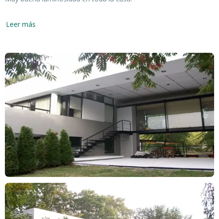
En primer block:
Leer más
Planta Baja: Amplio sector de juegos, con ventanales hacia el
frente y el fondo. Con cocina, baño, despensa, piso de cementos
alisado. Dormitorio de huéspedes.
Planta Alta: Amplio living comedor con hogar, toilette, cocina
comedor diario, muebles completos, cocina con mesada negra,
despensa.
Pisos de madera flotante.
En segundo block:
Planta Baja: dos dormitorios en suite, escritorio.
Planta Alta: dormitorio principal en suite.
El exterior con jardín, deck y sector de parrilla. Y el exterior
lindante con el living de la casa, con piscina con deck, revestida y
calefaccionada.