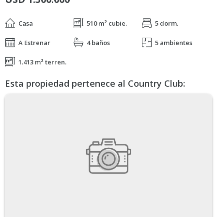
Casa
510 m² cubie.
5 dorm.
A Estrenar
4 baños
5 ambientes
1.413 m² terren.
Esta propiedad pertenece al Country Club: