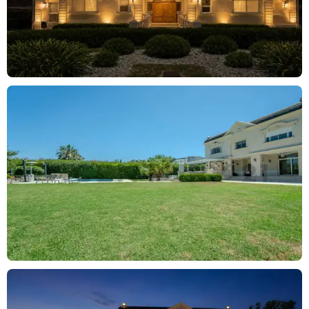
Ley Nacional 25.028, Ley Nacional 20.266, Ley 22.802 de Lealtad
Comercial, Ley 24.240 de Defensa al Consumidor, las normas del
Código Civil y Comercial de la Nación y Constitucionales, los
asesores o agentes NO ejercen el corretaje inmobiliario. Todas
las operaciones inmobiliarias son objeto de intermediación y
conclusión por parte del martillero y corredor colegiado, cuyos
datos se exhiben en el nombre de la inmobiliaria.
Ley 5115: EXCEPTO que en la descripción de la propiedad se
indique lo contrario, el edificio puede no contar con rampa para
personas con movilidad reducida, y no ser Accesible para
personas con discapacidades físicas.
Venta sujeta a la obtención del COTI por parte del propietario.
Las medidas son aproximadas, las reales surgen del título o plano
de mensura.
Las reservas se toman exclusivamente en la inmobiliaria con el
matriculado CMCPDJLP 7339 / CMCPDJLP 7419