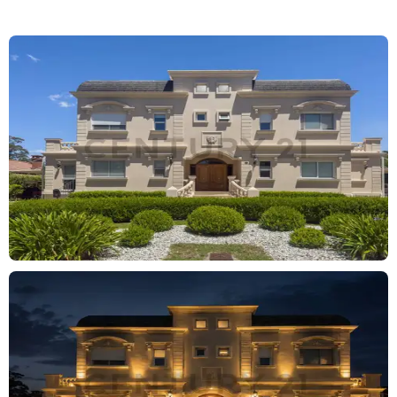
con comedor diario, galerías, dormitorio de huéspedes en suite,
escritorio, toilette, y espacios de guardado
En planta alta posee master suite con vestidor, un dormitorio en
suite, dos dormitorios con placard, baño completo, y playroom o
escritorio.
En el subsuelo cuenta con playroom, quincho cubierto con
parrilla, lavadero independiente, dependencia de servicio,
gimnasio y cochera cubierta para 2 autos
Pileta climatizada. Equipamiento premium. DVH, persianas y
cortinas automatizadas, losa radiante, aire individual por
ambiente, y grupo electrógeno.
Barrio Los Robles.
Claudio Fabricio Burgos y Emiliano Ricetti Matrícula CMCPDJLP
7339 / CMCPDJLP 7419
Todas las propiedades que figuran en esta publicación se
encuentran a cargo del profesional matriculado Claudio Fabricio
Burgos y Emiliano Ricetti, Matrícula CMCPDJLP 7339 / CMCPDJLP
7419 por lo tanto la intermediación y la conclusión de las
operaciones serán llevadas exclusivamente por él. En
cumplimiento de la Ley 10.973 de la Provincia de Buenos Aires,