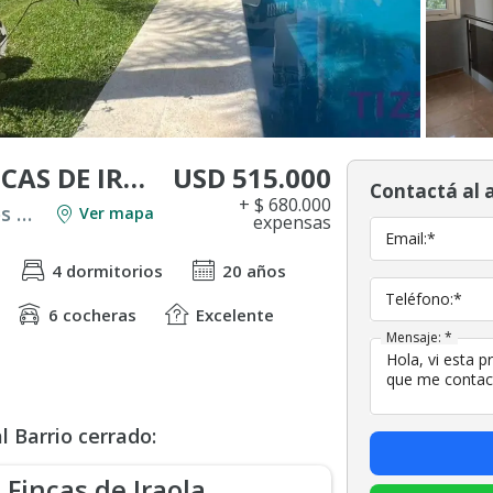
USD 515.000
CASA EN VENTA, FINCAS DE IRAOLA
Contactá al 
+ $ 680.000
Venta en Countries y Barrios Cerrados en Berazategui
Ver mapa
expensas
Email:*
4 dormitorios
20 años
Teléfono:*
6 cocheras
Excelente
Mensaje: *
 Barrio cerrado:
Fincas de Iraola