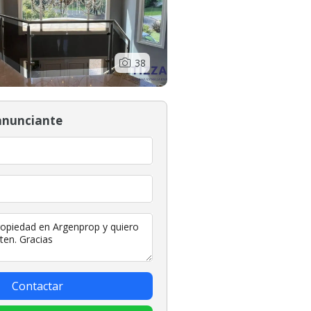
38
anunciante
Contactar