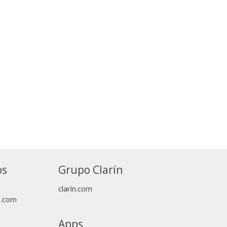
os
Grupo Clarín
clarín.com
p.com
Apps