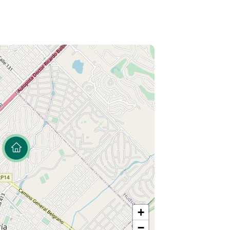
home office
ión
 vestidor
pleto, jacuzzi y sauna
o compartido + antebaño con jacuzzi
al parque
a
+
−
e alta categoría