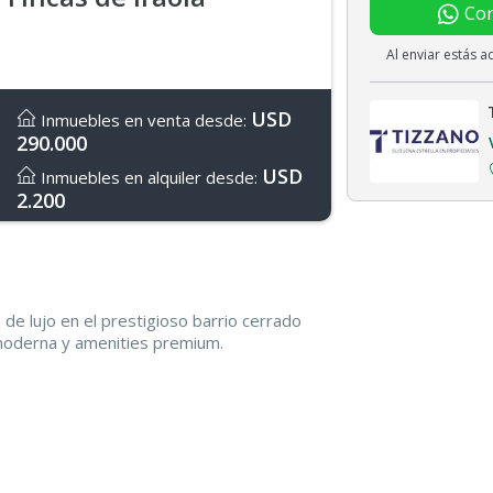
Con
Al enviar estás 
USD
Inmuebles en venta desde:
290.000
USD
Inmuebles en alquiler desde:
2.200
de lujo en el prestigioso barrio cerrado
 moderna y amenities premium.
na amplia en doble circulación