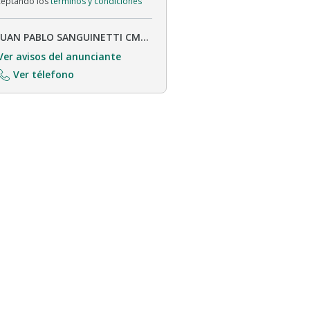
aceptando los
términos y condiciones
JUAN PABLO SANGUINETTI CMCPSI 6449 - CUCICBA 6630
Ver avisos del anunciante
Ver télefono