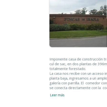
Imponente casa de construcción trad
cul de sac, en dos plantas de 396
totalmente forestado.
La casa nos recibe con un acceso i
planta baja, ingresamos a un amplio 
galería con parrilla. El comedor con
se conecta directamente con la coc
también con vista y salida al jardín.
Leer más
En esta planta también nos encontr
escritorio y dormitorio de huéspe
sector de servicios, lavadero, con s