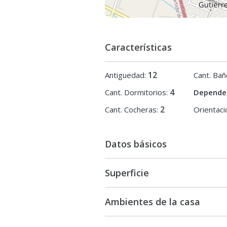
propiedad son actividades exclusi
las previsiones de la ley 20.266, la 
normas reglamentarias dictadas po
Las oficinas asociadas a la red Kel
Características
brindando servicios
a corredores, agentes y al público e
prestación de servicios inmobiliari
12
Antiguedad:
Cant. Bañ
intermediación inmobiliaria.
4
Cant. Dormitorios:
Depende
2
Cant. Cocheras:
Orientaci
Datos básicos
Superficie
Ambientes de la casa