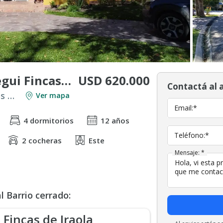
USD 620.000
Venta Casa Berazategui Fincas de Iraola 5 dormitorios
Contactá al 
Venta en Countries y Barrios Cerrados en Berazategui
Ver mapa
Email:*
4 dormitorios
12 años
Teléfono:*
2 cocheras
Este
Mensaje: *
 Barrio cerrado:
Fincas de Iraola