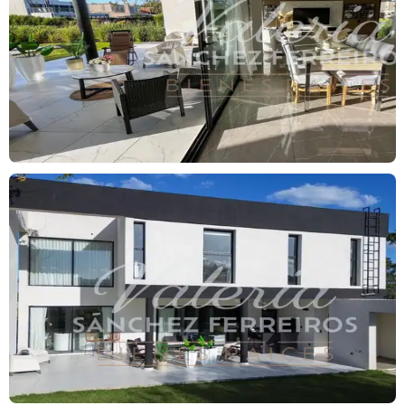
* Dos dormitorios en Master suite de medidas importantes, (con
gran baño, box de ducha, bañera y doble bacha. y vestidor).
* Dormitorio, (con baño privado y escritorio).
- Detalles de edificación:
* Sistema de Calefacción : Losa Radiante con caldera dual a gas
en todos los ambientes .
* AC inverter en todos los ambientes .
* Aberturas: PVC.
* Equipamiento de cocina: Muebles a medida, con alacenas,
mesada de silestone, Bachas de primeras marcas anafe, horno.
*Pisos: Porcelanato.
*Grifería y sanitarios: bachas de silestone, sanitarios y Grifería de
calidad.
* Piscina climatizada.
* Spa/ Sauna.
* Riego automático.
- Metros totales: 700 m2.