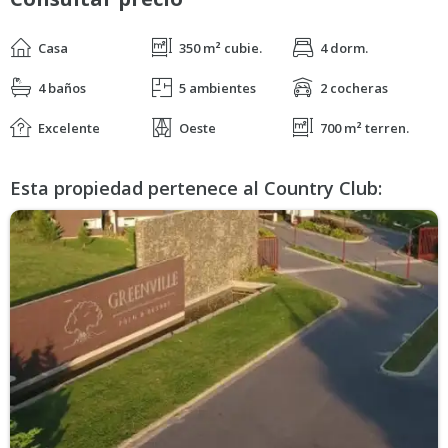
Casa
350 m² cubie.
4 dorm.
4 baños
5 ambientes
2 cocheras
Excelente
Oeste
700 m² terren.
Esta propiedad pertenece al Country Club: