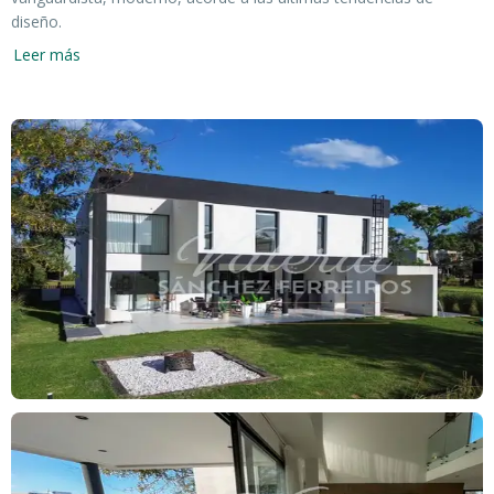
diseño.
Leer más
- La misma posee:
- En planta baja:
* Hall de ingreso.
* Living en doble altura.
* Living-comedor. (muy grande en doble altura).
* Cocina completa, (integrada con isla).
* Área de servicio con lavadero.
* Cuarto de huéspedes, (con baño completo y toilette).
- En el exterior:
* Cocheras para tres vehículos techada.
* Galería completa, (con parrilla y amplia isla con bacha).
* Amplio jardín parquizado, (con toilette de exterior y Piscina).
- En planta alta: