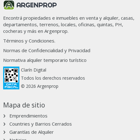
35 propiedades en Club de Campo Hacoaj
Encontrá propiedades e inmuebles en venta y alquiler, casas,
departamentos, terrenos, locales, oficinas, quintas, PH,
cocheras y más en Argenprop.
Términos y Condiciones.
Normas de Confidencialidad y Privacidad
Normativa alquiler temporario turístico
Clarín Digital
Todos los derechos reservados
© 2026 Argenprop
1
/14
75
Mapa de sitio
145.000
USD
Casa en Venta
Emprendimientos
Countries y Barrios Cerrados
Garantías de Alquiler
65 m² cubie.
2 dorm.
25 años