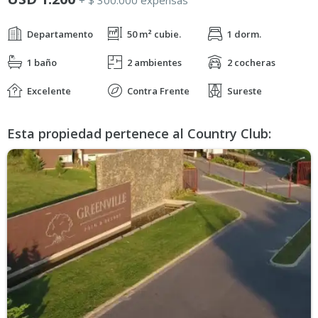
+ $ 300.000 expensas
Departamento
50 m² cubie.
1 dorm.
1 baño
2 ambientes
2 cocheras
Excelente
Contra Frente
Sureste
Esta propiedad pertenece al Country Club: