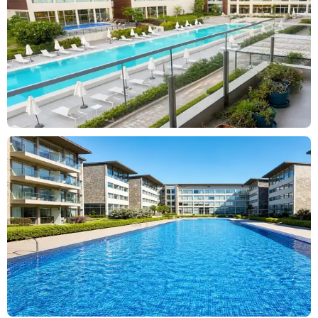
Club House & Sports: Gimnasio de última generación, piscina y
áreas deportivas.
Spa de Lujo: Servicios de bienestar, sauna y masajes disponibles
en el complejo.
Seguridad Máxima: Vigilancia las 24 hs, control de acceso
biométrico y cámaras de última tecnología en todo el perímetro.
Ubicación Estratégica: Hudson, Calle 152 n° 6300. Acceso directo
por Autopista Buenos Aires-La Plata (a solo 20' de CABA y 15' de
La Plata).
Otros Servicios:
Portero visor, Reciclado