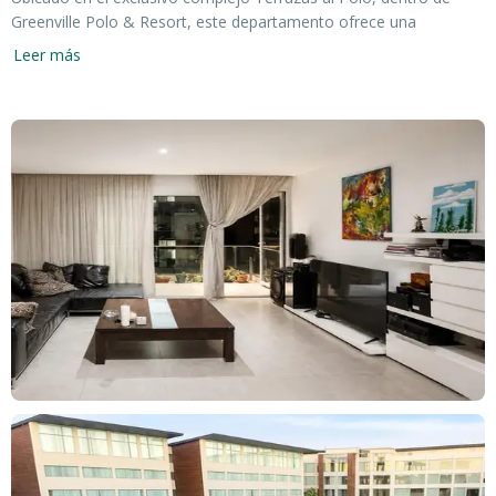
Greenville Polo & Resort, este departamento ofrece una
experiencia habitacional única "llave en mano". Ideal para quienes
Leer más
buscan confort absoluto y seguridad en un entorno de naturaleza
y deporte.
LA UNIDAD:
Totalmente Amoblado: Equipamiento de diseño y
electrodomésticos de primera línea.
Ambientes: Living-comedor integrado con salida a un amplio
balcón terraza con vista frontal a las canchas de polo.
Dormitorio: Suite con vestidor y ventanales con vista abierta.
Cocheras: El gran diferencial de contar con 2 espacios fijos y
cubiertos.
Climatización: Sistema central frío/calor.
LAS INSTALACIONES DEL BARRIO (Life & Resort):
Vivir en Greenville es acceder a un estilo de vida de 5 estrellas sin
salir de casa:
Entorno Natural: 130 hectáreas de verde con senderos, lagunas y
las mejores canchas de polo de la región.
Gastronomía y Relax: Acceso a los restaurantes de primer nivel y
al Hotel Crowne Plaza dentro del predio.