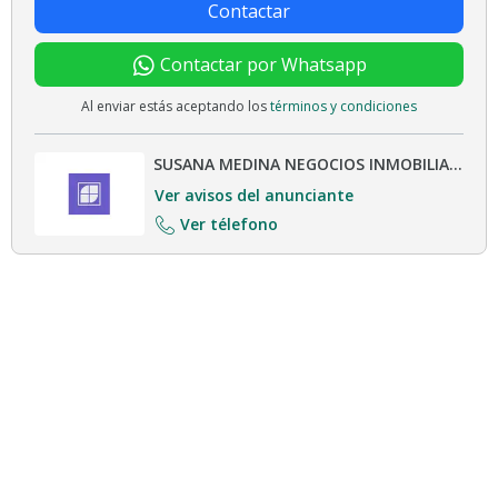
Contactar
Contactar por Whatsapp
Al enviar estás aceptando los
términos y condiciones
SUSANA MEDINA NEGOCIOS INMOBILIARIOS
Ver avisos del anunciante
Ver télefono
Ocultar aviso
Encontrá propiedades e inmuebles en venta y alquiler, casas,
departamentos, terrenos, locales, oficinas, quintas, PH,
cocheras y más en Argenprop.
Términos y Condiciones.
Normas de Confidencialidad y Privacidad