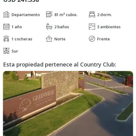
Departamento
81 m² cubie.
2 dorm.
1 año
2 baños
3 ambientes
1 cocheras
Norte
Frente
Sur
Esta propiedad pertenece al Country Club: