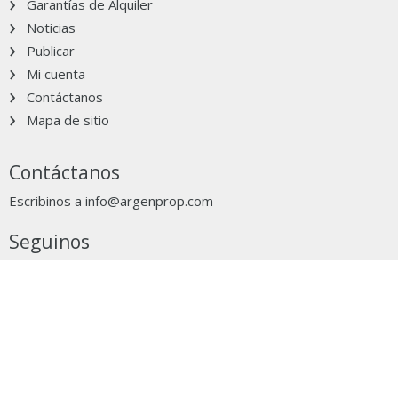
Garantías de Alquiler
Noticias
Publicar
Mi cuenta
Contáctanos
Mapa de sitio
Contáctanos
Escribinos a
info@argenprop.com
Seguinos
Grupo Clarín
Ocultar aviso
clarín.com