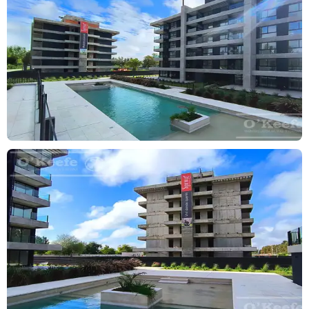
Greenville Polo & Resort un nuevo estilo de vida donde confluyen
el paisaje natural, la comodidad y la arquitectura urbana. Es el
espacio ideal para vivir, trabajar, pasar un fin de semana, disfrutar
y aprender a jugar el mejor polo del mundo.
Spring: Una nueva etapa. Otro inicio. La base sólida para el
comienzo. Certezas y convicciones, avances, progresos.
Sensaciones frescas en definitiva. Estar en un lugar de privilegio.
Arquitectura de vanguardia, se desarrollan 48 unidades de 1 y 2
dormitorios, 1 en suite, amplias terrazas con excelentes vistas y
con parilla en todas las unidades. Acceso a todos los amenities
del Hotel, Salón de usos múltiples, Piscina y solarium
Hotel 5 Estrellas Health Club &amp;; Spa con Gimnasio de 800 m2
Centro de Convenciones de 2000 m2 Business Center y Salas de
Reuniones Restaurante, Bares Lounge para residentes Dos
Campos de Polo