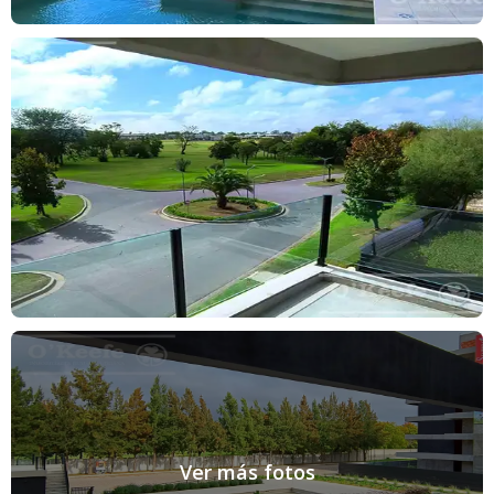
EL PRECIO PUBLICADO CORRESPONDE A LA UNIDAD
DISPONIBLE DE MENOR VALOR DE ESTE EMPRENDIMIENTO
Los datos consignados son meramente ilustrativos, quedando
estos supeditados a la validación que surja del título de propiedad
o planos Municipales.
La venta queda sujeta al cumplimiento por parte del propietario
de lo establecido por la Resolución General N 2371 de la AFIP.
id: raimgngfqf
Ver más fotos