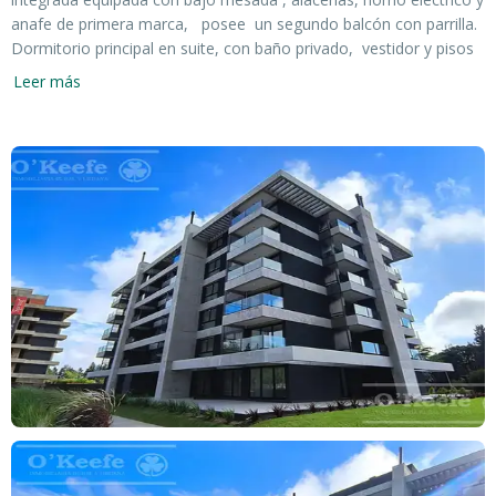
anafe de primera marca, posee un segundo balcón con parrilla.
Dormitorio principal en suite, con baño privado, vestidor y pisos
de madera Patagonia Flooring. Segundo dormitorio con placard,
Leer más
baño completo y pisos de Patagonia Flooring. Las unidades se
entregan con Split frio / calor en todos los ambientes.
SUS DIFERENCIALES SON:
* Excelente ubicación dentro del barrio.
* Espacio guardacoches propio
* Cocheras de cortesía
* Ambientes amplios y luminosos.
* Terminaciones de calidad.
* Barrio consolidado
* Seguridad 24 hs.
* Amenities propios.
* Acceso a amenities de Greenville. :
ANTICIPO Y CUOTAS
FECHA DE ENTREGA ESTIMADA: MARZO 2027