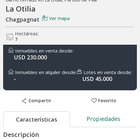
La Otilia
Ver mapa
Chagpagnat
Hectáreas:
7
Inmuebles en venta desde:
USD 230.000
Inmuebles en alquiler desde:
Lotes en venta desde:
-
USD 45.000
Compartir
Favorito
Propiedades
Características
Descripción