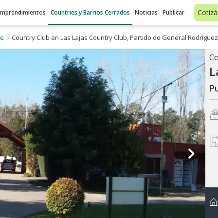
Cotizá
Emprendimientos
Countries y Barrios Cerrados
Noticias
Publicar
te
Country Club en Las Lajas Country Club, Partido de General Rodríguez
L
P