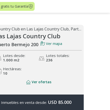
 gratis tu Garantía
Country Club en Las Lajas Country Club, Partido de General Rodríguez
as Lajas Country Club
Ver mapa
uerto Bermejo 200
Lotes desde:
Lotes totales:
1.000 m
2
236
Hectáreas:
10
Ver ofertas
USD 85.000
Inmuebles en venta desde: