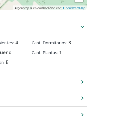
Argenprop © en colaboración con;
OpenStreetMap
4
3
ientes:
Cant. Dormitorios:
Bueno
1
Cant. Plantas:
E
ón: