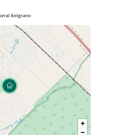
odo.
sfrutar de momentos culinarios
neral Belgrano
 una amplia piscina de natación de cemento,
 cálidos. Además, el extenso parque te
rte y conectar con la naturaleza.
te a este lugar tranquilo y lleno de
ción y visitas!
+
−