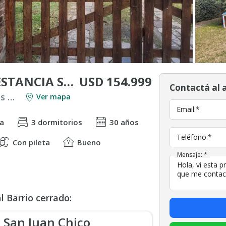
USD 154.999
VENTA DE CASA EN ESTANCIA SAN JUAN, BERAZATEGUI
Contactá al 
Venta en Countries y Barrios Cerrados en Berazategui
Ver mapa
Email:*
ta
3 dormitorios
30 años
Teléfono:*
Con pileta
Bueno
Mensaje: *
 Barrio cerrado:
San Juan Chico