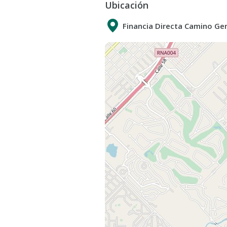
Ubicación
1 Baño con Ducha: Funcional y cóm
Cocina Integrada: Perfecta para di
Financia Directa Camino Ge
compartidos.
En el exterior, podrás disfrutar de
ideal para refrescarse en los días
ofrece un espacio verde para relaja
No pierdas la oportunidad de mudar
encanto. ¡Contacta para más informa
Aumentos cuatrimestrales IPC
Otros Servicios:
Parque