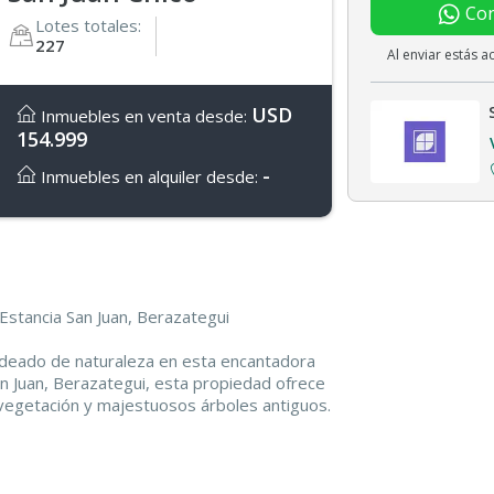
Con
Lotes totales:
227
Al enviar estás 
USD
Inmuebles en venta desde:
154.999
-
Inmuebles en alquiler desde:
stancia San Juan, Berazategui
rodeado de naturaleza en esta encantadora
an Juan, Berazategui, esta propiedad ofrece
vegetación y majestuosos árboles antiguos.
ta y situada al fondo del lote, cuenta con:
 para el descanso de toda la familia.