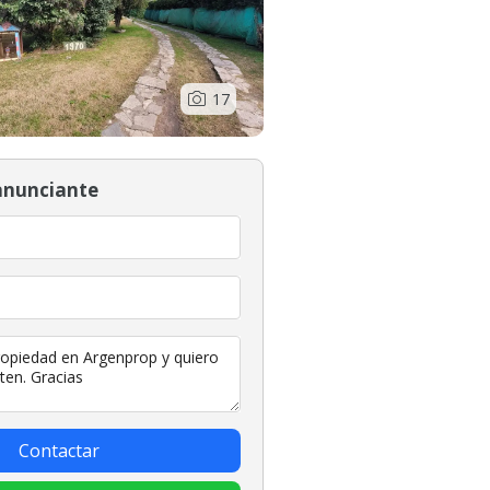
17
anunciante
Contactar