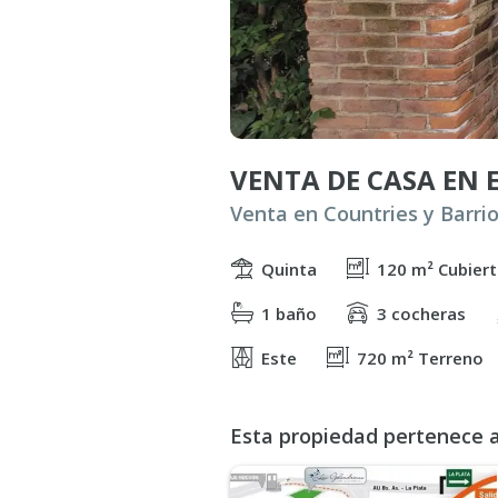
Quinta
120 m² Cubier
1 baño
3 cocheras
Este
720 m² Terreno
Esta propiedad pertenece al