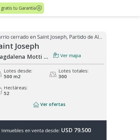
 gratis tu Garantía
Barrio cerrado en Saint Joseph, Partido de Almirante Brown
aint Joseph
Ver mapa
Magdalena Motti de Tieghi 2298
Lotes desde:
Lotes totales:
500 m
2
300
Hectáreas:
52
Ver ofertas
USD 79.500
Inmuebles en venta desde: