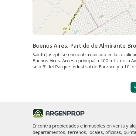
Buenos Aires, Partido de Almirante Br
Sainth Joseph se encuentra ubicado en la Localid
Buenos Aires. Acceso principal a 400 mts. de la A
solo 5' del Parque Industrial de Burzaco y a 10' 
V
3 propie
Filtros de Propiedad
Encontrá propiedades e inmuebles en venta y alqu
¿Qué tipo de operación querés
departamentos, terrenos, locales, oficinas, quint
realizar?