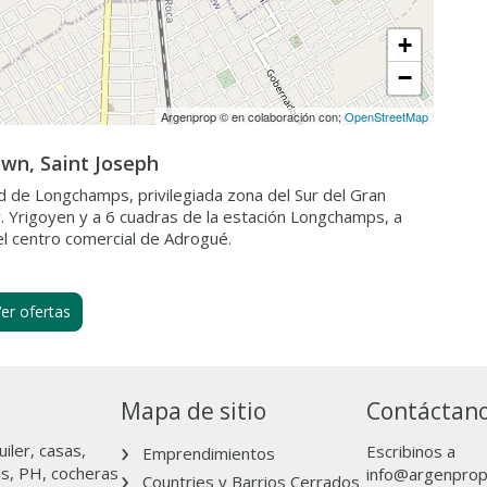
+
−
Argenprop © en colaboración con;
OpenStreetMap
own, Saint Joseph
ad de Longchamps, privilegiada zona del Sur del Gran
v. Yrigoyen y a 6 cuadras de la estación Longchamps, a
del centro comercial de Adrogué.
er ofertas
dades en Saint Joseph
Mapa de sitio
Contáctan
iler, casas,
Escribinos a
Emprendimientos
as, PH, cocheras
info@argenpro
Countries y Barrios Cerrados