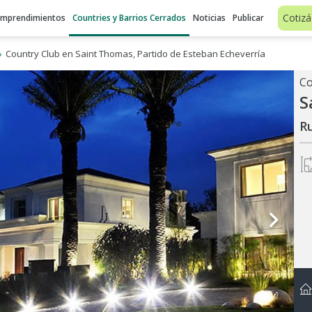
Cotizá
Emprendimientos
Countries y Barrios Cerrados
Noticias
Publicar
Country Club en Saint Thomas, Partido de Esteban Echeverría
S
R