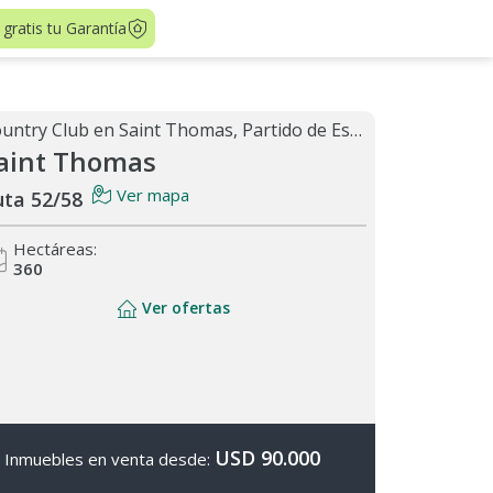
 gratis tu Garantía
Country Club en Saint Thomas, Partido de Esteban Echeverría
aint Thomas
Ver mapa
uta 52/58
Hectáreas:
360
Ver ofertas
USD 90.000
Inmuebles en venta desde: