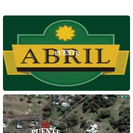
internos que están rodeados por un inmenso campo de golf (18
hoyos).
Posee: Club Hípico, Centro Comercial, Colegio trilingue, área de
Deportes, Club de Jóvenes, Club House.
El área deportiva cuenta con una cancha de golf de 18 hoyos, con
golf house y driving range, escuela de hipismo con dos pistas de
salto y 30 boxes. También hay canchas de tenis, paddle, básquet,
rugby, squash y fútbol.
Posee permisos otorgados para quitar algunos arboles según
proyecto.
Precio Libre de Gastos
Matrículas Profesionales:
C.U.C.I.C.B.A. mat. 231
C.M.C.P.L.Z. mat. 793
C.M.C.P.L.Z. mat. 4484
C.M.C.P.N. mat. 108
Código para consultas telefónicas : PLA1117360 (últimos 5
dígitos)