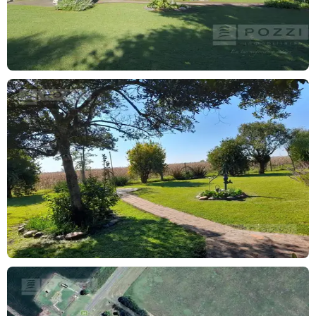
Por su ubicación, acceso y características, es una propiedad con
potencial tanto para uso rural como para desarrollo inmobiliario.
Superficie total: 16,5 ha
Superficie agrícola: 12 ha aprox.
Casco y parque: 4,5 ha aprox.
FORMA DE PAGO: CONTADO / FINANCIACION
Si necesitas vender tu propiedad para poder realizar una compra
o mudarte, solicitanos una tasación y te asesoraremos.