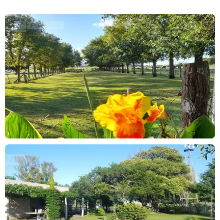
La superficie total es de 16,2 hectáreas, compuesta por
aproximadamente 12 hectáreas agrícolas de suelo alto, aptas
para cultivo y sin antecedentes de inundación, y 4,5 hectáreas
correspondientes al casco del establecimiento.
El casco cuenta con casa principal, casa para casero, galpones,
molino, tanque australiano, bomba sumergible, sistema de riego
por aspersión y alambrados perimetrales, además de una
importante arboleda consolidada.
La propiedad combina tierra productiva con un sector residencial
desarrollado, lo que permite distintos usos.
Usos posibles:
chacra de fin de semana o residencia rural
explotación agrícola de escala familiar
emprendimiento rural o turístico
desarrollo de urbanización privada de baja densidad o pequeño
barrio cerrado, aprovechando el frente sobre ruta asfaltada y la
cercanía a Panamericana.
* Posee servidumbre sobre el frente por gasoducto.