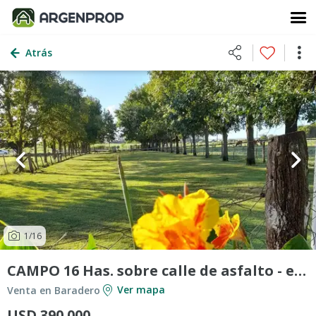
Atrás
1
/16
CAMPO 16 Has. sobre calle de asfalto - en Baradero - POZZI INMO
Ver mapa
Venta en Baradero
USD 390.000