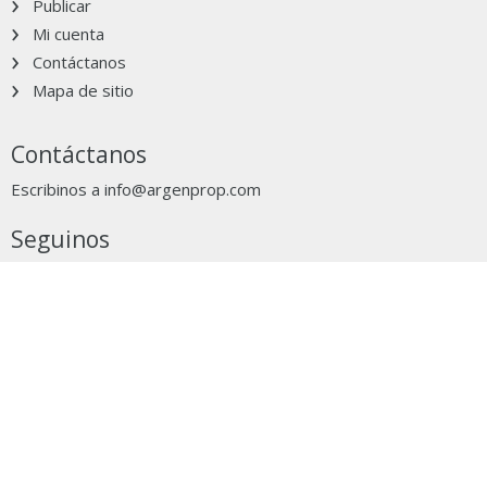
Publicar
Mi cuenta
Contáctanos
Mapa de sitio
Contáctanos
Escribinos a
info@argenprop.com
Seguinos
Grupo Clarín
Ocultar aviso
clarín.com
Apps