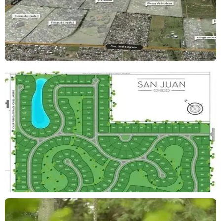
ningún tipo de documentación contractual.
Las medidas y superficies definitivas surgirán del título de
propiedad del inmueble referido. Asimismo los importes de tasas,
servicios y expensas indicados están sujetos a verificación.
El valor del inmueble indicado en el presente puede ser
modificado sin previo aviso.
Operación supeditada a que el propietario cumplimente con la
Reg.2371 COTI.
Corredor Inmobiliario Interviniente:
Hernan Schaerer CMCPQ 1093 Tomo III Folio 165
Acepta permuta
Otros Servicios:
Alambrado perimetral