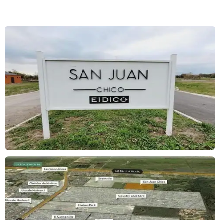
Contactanos y pactamos una visita para que puedas conocerlo!
San Juan Chico, ubicado en el corazón de Hudson, se encuentra
emplazado en un predio de 26 hectáreas de una tierra única.
Se distingue por estar rodeado de prestigiosos barrios cerrados
(Greenville, Abril CC, etc.) garantizando a sus habitantes una
seguridad única en la zona.
San Juan Chico es el desarrollo de un barrio de 227 lotes con dos
canchas de tenis, una cancha de fútbol y salón de usos múltiples.
Sus diferenciales son:
Ubicación. Rodeado de barrios privados.
Acceso. Próximo a autopista por camino asfaltado, lejos del
ruido.
Amenities. En una ecuación ideal para que no te falte nada.
Expensas. Pensado para ofrecer todo al menor costo de
mercado.
Masterplan. Variada tipología de lotes, con plazas centrales y
laguna.
La información gráfica y escrita contenida en el presente aviso es
meramente a título ilustrativo e informativo y no forma parte de