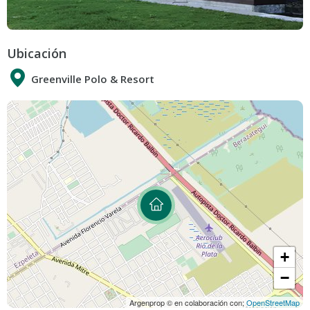
Ubicación
Greenville Polo & Resort
+
−
Argenprop © en colaboración con;
OpenStreetMap