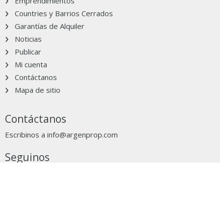
Emprendimientos
Countries y Barrios Cerrados
Garantías de Alquiler
Noticias
Publicar
Mi cuenta
Contáctanos
Mapa de sitio
Contáctanos
Escribinos a
info@argenprop.com
Seguinos
Grupo Clarín
Ocultar aviso