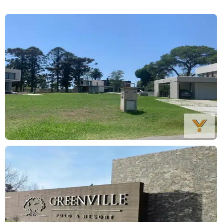
Yacoub | Construimos Confianza
Innovación | Calidad | Sustentabilidad | Diseño
100 Mil Metros Cuadrados | 25 Torres
La información descripta en el presente aviso es meramente
orientativa y no forma parte de ningún tipo de documentación
contractual. Los datos enunciados fueron proporcionados por los
propietarios y pueden arrojar inexactitudes, las superficies
definitivas surgirán del título de propiedad del inmueble referido.
Se deja constancia de que los valores y/o expensas pueden estar
sujetas a verificación o ajuste.
Lo que estás buscando lo tenemos | Estés Donde Estés
Vendemos en Todos Lados.
--
Buscas garantía para tu alquiler?.
Conseguilo mas fácil, rápido y económico con Garantix.
100% online y cotización al instante.
Abona en 3 cuotas sin interés y hasta 12 cuotas fijas o bien
abona de contado y obtené un precio inmejorable.
No busques más.