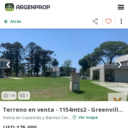
Atrás
1
/9
1
Terreno en venta - 1154mts2 - Greenville Polo
Ver mapa
Venta en Countries y Barrios Cerrados en Berazategui
USD 175.000