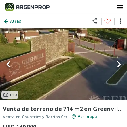
Atrás
1
/10
Venta de terreno de 714 m2 en Greenville Polo and Resort
Ver mapa
Venta en Countries y Barrios Cerrados en Berazategui
USD 140.000