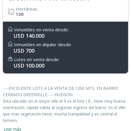
Hectáreas:
130
Inmuebles en venta desde:
USD 140.000
Inmuebles en alquiler desde:
USD 700
Lotes en venta desde:
USD 100.000
----EXCELENTE LOTE A LA VENTA DE 1200 MTS. EN BARRIO
CERRADO GREENVILLE-----HUDSON.
Esta ubicado en el mejor ville el 9 es el lote I 8 , tiene muy buena
orientación, rápida salida al segundo ingreso del barrio. es el ville
que mas vegetación tiene, mucha tranquilidad y es central el
terreno.
Se puede programar una visita. Tiene todos los servicios.
Leer más