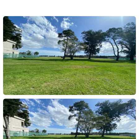
Te esperamos en Inmobiliaria Cabeza.
Las descripciones arquitectónicas y funcionales, fotos, renders,
memorias descriptivas, medidas del inmueble, precios, valores de
expensas, impuestos y servicios y fechas de entrega de los
emprendimientos son aproximados y meramente orientativos.
Los datos fueron proporcionados por el propietario o por el
desarrollador y pueden no estar actualizados a la hora de la
visualización de este aviso por lo que pueden arrojar
inexactitudes y discordancias respecto de los datos exactos.
Estamos a total disposición del interesado para brindarle toda
información que nos requiera.
.