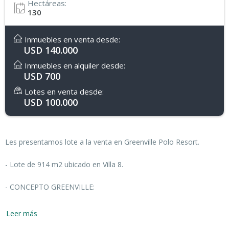
Hectáreas:
130
Inmuebles en venta desde:
USD 140.000
Inmuebles en alquiler desde:
USD 700
Lotes en venta desde:
USD 100.000
Les presentamos lote a la venta en Greenville Polo Resort.
- Lote de 914 m2 ubicado en Villa 8.
- CONCEPTO GREENVILLE:
* Greenville Polo & Resort es un nuevo concepto en proyectos de
Leer más
usos mixtos. Combina perfectamente el paisaje con los deportes