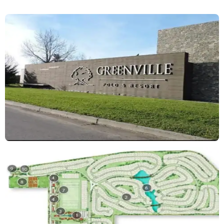
al aire libre como el polo y un estilo de vida con servicios de
hotelería de primer nivel. Ubicado en el Gran Buenos Aires, a 20
minutos de la Capital Federal por la autopista Buenos Aires - La
Plata.
* Greenville Polo & Resort cuenta con 130 hectáreas rodeadas de
arboleda y un lago que fueron parte de la famosa Estancia Abril
de estilo Francés.
* Quien elige vivir en Greenville no solo elige la vida de barrio
privado sino las comodidades y servicios de hotel.
Ante cualquier otra consulta no dude en ponerse en contacto y/o
solicitar una visita.