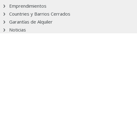
Emprendimientos
Countries y Barrios Cerrados
Garantías de Alquiler
Noticias
Publicar
Mi cuenta
Contáctanos
Mapa de sitio
Ocultar aviso
Contáctanos
Escribinos a
info@argenprop.com
Seguinos
Grupo Clarín