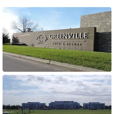
usos mixtos. Combina perfectamente el paisaje con los deportes
al aire libre como el polo y un estilo de vida con servicios de
hotelería de primer nivel. Ubicado en el Gran Buenos Aires, a 20
minutos de la Capital Federal por la autopista Buenos Aires - La
Plata.
* Greenville Polo & Resort cuenta con 130 hectáreas rodeadas de
arboleda y un lago que fueron parte de la famosa Estancia Abril
de estilo Francés.
* Quien elige vivir en Greenville no solo elige la vida de barrio
privado sino las comodidades y servicios de hotel.
Ante cualquier otra consulta no dude en ponerse en contacto y/o
solicitar una visita.