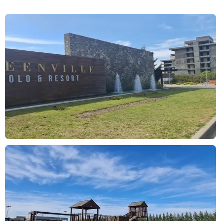
Greenville se encuentra ubicado en el Gran Buenos Aires, a 20
minutos de la Capital Federal por la autopista Buenos Aires La
Plata.
Posee una superficie de 130 hectáreas rodeadas de arboleda y un
lago, divididas en 700 lotes totales distribuidos en 11 barrios,
cuyo proyecto fue diseñado siguiendo las formas y ondulaciones
del terreno. Con excelentes vistas al polo, al lago o a los bosques,
todos los lotes tienen vistas verdes evitando terrenos linderos en
sus fondos, manteniendo el 50 por ciento de la superficie total
del desarrollo con espacios verdes.
Las superficies indicadas son a mero título informativo. No
reflejan necesariamente con precisión la realidad de hecho del
inmueble ni las que surgen de los títulos y planos
correspondientes. Toda la información y medidas provistas son
aproximadas y deberán ratificarse con la documentación
pertinente y no compromete contractualmente a nuestra
empresa.
VF