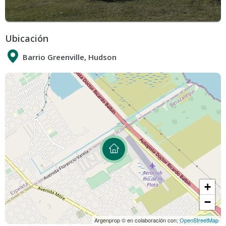
Ubicación
Barrio Greenville, Hudson
+
−
Argenprop © en colaboración con;
OpenStreetMap