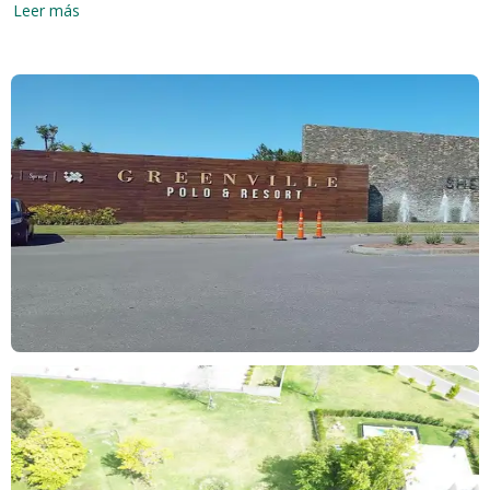
oportunidad de vivir el cambio de tu vida, amplia financiación .
Leer más
Los datos consignados son meramente ilustrativos, quedando
éstos supeditados a la validación que surja del título de propiedad
o planos municipales.
LORENA ALBERICH
NEGOCIOS INMOBILIARIOS
ALSINA 198 1o A
QUILMES
TEL. +549 ********