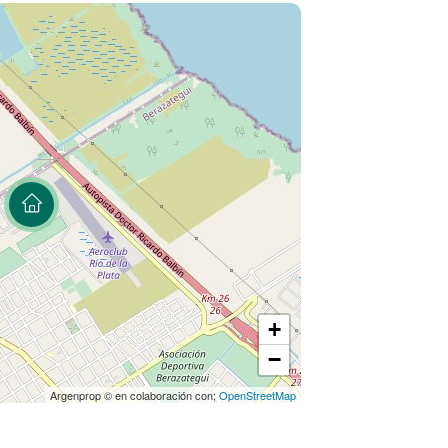
ntenida en este aviso es de carácter
 no constituye documentación contractual
aracterísticas definitivas surgirán de la
título de propiedad del inmueble. Los
os y expensas están sujetos a verificación y
 del inmueble señalado en este aviso puede
+
−
Argenprop © en colaboración con;
OpenStreetMap