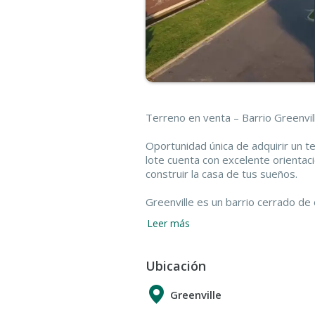
Terreno en venta – Barrio Greenvi
Oportunidad única de adquirir un ter
lote cuenta con excelente orientaci
construir la casa de tus sueños.
Greenville es un barrio cerrado de
centro, con seguridad 24 hs, ampli
Leer más
primer nivel. Entre sus amenities s
canchas de tenis y fútbol, SUM, ár
caminatas. Ideal para quienes busca
Ubicación
naturaleza.
Greenville
¿Estas interesado/a? Comunicate p
para obtener más información y pac