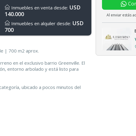
Con
USD
Inmuebles en venta desde:
140.000
Al enviar estás 
USD
Inmuebles en alquiler desde:
700
lle | 700 m2 aprox.
reno en el exclusivo barrio Greenville. El
ón, entorno arbolado y está listo para
 categoría, ubicado a pocos minutos del
os espacios verdes y una infraestructura de
e destacan: clubhouse, piscina, gimnasio,
eas de juegos infantiles y senderos para
n tranquilidad, confort y conexión con la
or cualquiera de nuestras vías de contacto
tar una visita.