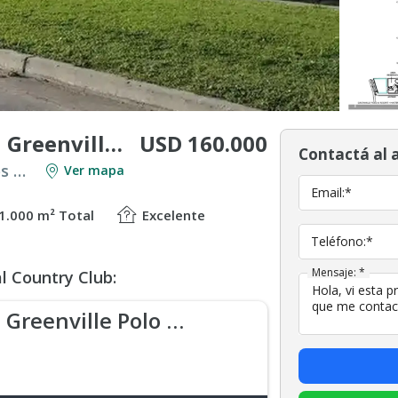
USD 160.000
Terreno en venta en Greenville Polo & Resort
Contactá al 
Venta en Countries y Barrios Cerrados en Berazategui
Ver mapa
Email:*
1.000 m² Total
Excelente
Teléfono:*
Mensaje: *
l Country Club:
Greenville Polo & Resort