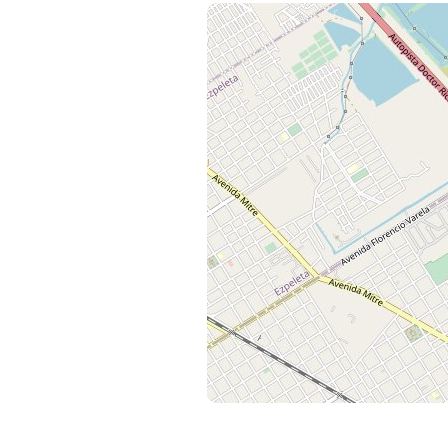
La información gráfica y escrita co
ilustrativo y orientativo. La misma
alguna. Las medidas, superficies y c
documentación correspondiente al 
valores indicados de tasas, servici
posibles modificaciones. El precio
ser modificado sin previo aviso.
CAR.