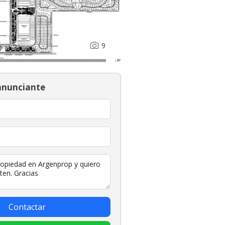
9
anunciante
Contactar