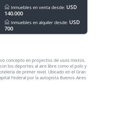
USD
Inmuebles en venta desde:
140.000
USD
Inmuebles en alquiler desde:
700
evo concepto en proyectos de usos mixtos.
on los deportes al aire libre como el polo y
hotelería de primer nivel. Ubicado en el Gran
apital Federal por la autopista Buenos Aires
on 130 hectáreas rodeadas de arboleda y un
Estancia Abril de estilo Francés.