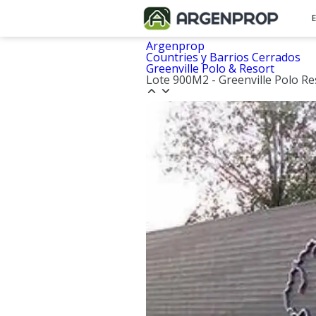
Argenprop
Countries y Barrios Cerrados
Greenville Polo & Resort
Lote 900M2 - Greenville Polo Re