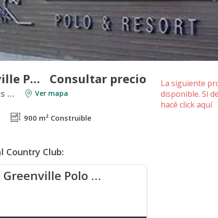
Consultar precio
Lote 900M2 - Greenville Polo Resort
La siguiente p
Venta en Countries y Barrios Cerrados en Berazategui
Ver mapa
disponible. Si 
hacé
click aquí
900 m² Construible
l Country Club:
Greenville Polo & Resort