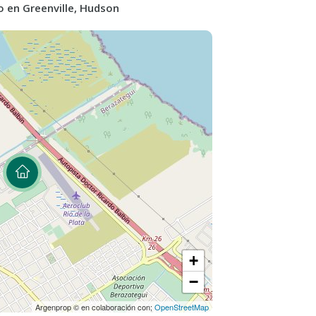
o en Greenville, Hudson
53,83
evo concepto en proyectos de usos mixtos.
n la bajada 32,5 de la autopista Buenos
apital Federal.
tuidos por 713 lotes residenciales de entre
 vistas al polo, lago o bosques.
diseñada siguiendo las formas y
.
es, evitando terrenos linderos con los
nto de la superficie total con espacios
20 minutos de la Capital Federal por la
on 130 hectáreas rodeadas de arboleda y un
Estancia Abril de estilo Francés.
+
r a un nuevo estilo de vida donde confluyen
−
a arquitectura urbana. Es el espacio ideal
 tener una convención, disfrutar del mejor
Argenprop © en colaboración con;
OpenStreetMap
o.