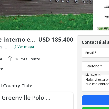
USD 185.400
Venta Terreno / Lote interno en Greenville, Hudson
Contactá al 
Venta en Countries y Barrios Cerrados en Berazategui
Ver mapa
Email:*
al
36 mts Frente
Teléfono:*
te
Mensaje: *
l Country Club:
Greenville Polo & Resort