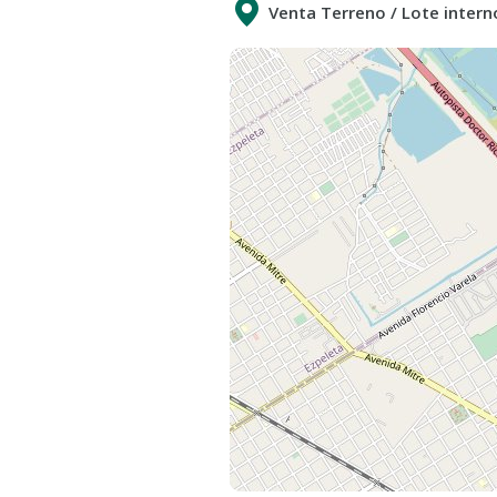
Venta Terreno / Lote intern
mayor oferta de lotes de la zona
HERMOSO LOTE INTERNO DE 11
LOTE EN ESQUINA, IRREGULAR
Greenville Polo & Resort es un nu
Ubicado en el Gran Buenos Aires, e
Aires La Plata, a 20 minutos de la C
Greenville posee 11 barrios consti
750 y 1500 m2 destacan excelentes
La distribución fue especialmente 
ondulaciones naturales del terreno
Todos los lotes tienen vistas verd
fondos y manteniendo el 50 por cie
verdes.
Ubicado en el Gran Buenos Aires, a 
autopista Buenos Aires - La Plata.
Greenville Polo y Resort cuenta c
lago que fueron parte de la famosa 
Greenville Polo y Resort le da luga
el paisaje natural, la comodidad y l
para vivir, pasar un fin de semana,
polo del mundo y aprender a jugarl