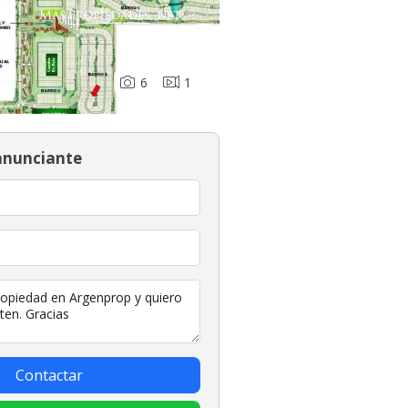
6
1
anunciante
Contactar