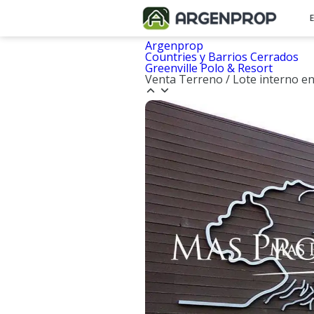
Argenprop
Countries y Barrios Cerrados
Greenville Polo & Resort
Venta Terreno / Lote interno en