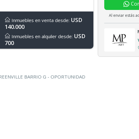
Con
Al enviar estás 
USD
Inmuebles en venta desde:
140.000
USD
Inmuebles en alquiler desde:
700
REENVILLE BARRIO G - OPORTUNIDAD
PREMIUM A PRECIO ESPECIAL
PUESTO
a buscando contáctenos.. contamos con la