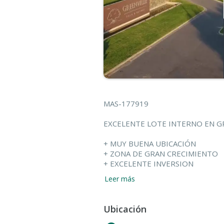
MAS-177919
EXCELENTE LOTE INTERNO EN G
+ MUY BUENA UBICACIÓN
+ ZONA DE GRAN CRECIMIENTO
+ EXCELENTE INVERSION
+ LISTO PARA CONSTRUIR
Leer más
CONSTRUCCION LLAVE EN MANO 
MEJORAMOS CUALQUIER PRESU
Ubicación
Si aun no encontró el lote que est