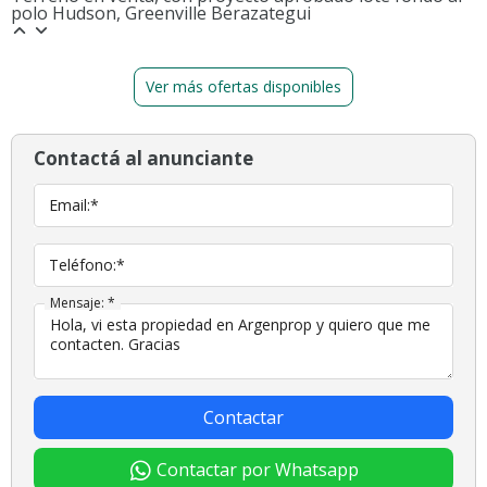
polo Hudson, Greenville Berazategui
planos Municipales. La venta queda sujeta al cumplimiento por
parte del propietario de lo establecido por la Resolución General
N 2371 de la AFIP.
Ver más ofertas disponibles
Contactá al anunciante
Email:*
Teléfono:*
Mensaje: *
Contactar
Contactar por Whatsapp