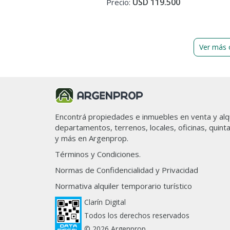
USD 119.500
Precio:
En cumplimiento de las leyes vigent
Ley 2340, Ley Nacional 25.028, Le
de Defensa al Consumidor, las norm
y Constitucionales, SUMMIT es un
registrado ante el INPI y asociado 
Ver más 
inmobiliario Mariano Luis Prada, 
Folio 61. Asimismo, todas las oper
intermediación y conclusión por par
colegiado a cargo de la publicación
presente publicación describe las c
debiéndose consultar al corredor p
Encontrá propiedades e inmuebles en venta y alqu
operación por la eventual actualiza
arquitectónicas y funcionales, val
departamentos, terrenos, locales, oficinas, quint
precios y demás información, cuyo
y más en Argenprop.
Términos y Condiciones.
Normas de Confidencialidad y Privacidad
Normativa alquiler temporario turístico
Clarín Digital
Todos los derechos reservados
© 2026 Argenprop