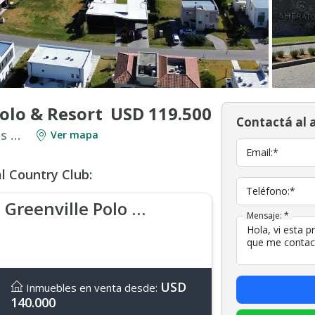
USD 119.500
Polo & Resort
Contactá al 
Venta en Countries y Barrios Cerrados en Berazategui
Ver mapa
Email:*
l Country Club:
Teléfono:*
Greenville Polo & Resort
Mensaje: *
USD
Inmuebles en venta desde:
140.000