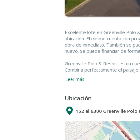
Excelente lote en Greenville Polo &
ubicación. El mismo cuenta con pr
obra de inmediato. También se pue
nuevo. Se puede financiar de forma
Greenville Polo & Resort es un nu
Combina perfectamente el paisaje c
un estilo de vida con servicios de 
Leer más
Buenos Aires, a 20 minutos de la C
La Plata.
Greenville Polo & Resort cuenta c
Ubicación
lago que fueron parte de la famosa 
La distribución fue especialmente 
152 al 6300 Greenville Polo
ondulaciones naturales del terreno
evitando terrenos linderos con los
la superficie total con espacios ver
Quien elige vivir en Greenville no so
comodidades y servicios de hotel.