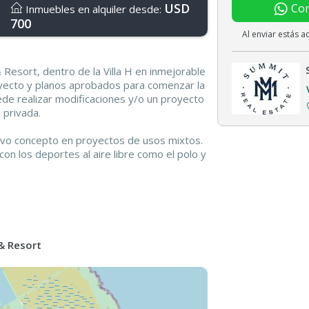
USD
Con
Inmuebles en alquiler desde:
700
Al enviar estás 
 Resort, dentro de la Villa H en inmejorable
oyecto y planos aprobados para comenzar la
de realizar modificaciones y/o un proyecto
 privada.
evo concepto en proyectos de usos mixtos.
on los deportes al aire libre como el polo y
hotelería de primer nivel. Ubicado en el Gran
apital Federal por la autopista Buenos Aires
on 130 hectáreas rodeadas de arboleda y un
Estancia Abril de estilo Francés.
diseñada siguiendo las formas y
 & Resort
. Todos los lotes tienen vistas verdes,
 fondos y manteniendo el 50 por ciento de
de.
lo elige la vida de barrio privado sino las