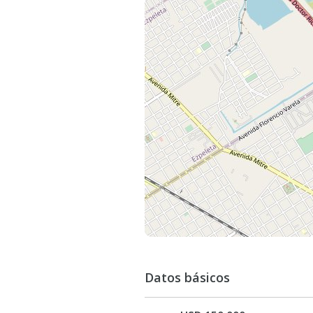
Quien elige vivir en Greenville no so
comodidades y servicios de hotel.
MASTERPLAN
1 Sheraton Greenville Polo & Reso
2 Villes
3 Condominios
4 Terrazas al Polo
5 Downtown Greenville
6 Lago
7 Canchas de Polo
Datos básicos
8 área deportiva