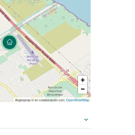
lo elige la vida de barrio privado sino las
rt Buenos Aires
+
−
Argenprop © en colaboración con;
OpenStreetMap