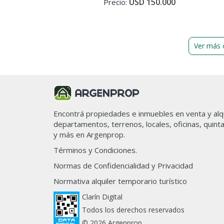
USD 150.000
Precio:
9 Sendero ecuestre
10 Establos
11 Spring by Greenville
Ver más 
Consultanos!
La presente propiedad es apta par
5115).
Encontrá propiedades e inmuebles en venta y alqu
Corredor inmobiliario:
Mariano Luis Prada, Matrícula 969
departamentos, terrenos, locales, oficinas, quint
Macarena Rodríguez, Matrícula 66
y más en Argenprop.
Términos y Condiciones.
En cumplimiento de las leyes vigent
Ley 2340, Ley Nacional 25.028, Le
Normas de Confidencialidad y Privacidad
de Defensa al Consumidor, las norm
Normativa alquiler temporario turístico
y Constitucionales, SUMMIT es un
registrado ante el INPI y asociado 
Clarín Digital
inmobiliario Mariano Luis Prada, 
Todos los derechos reservados
Folio 61. Asimismo, todas las oper
© 2026 Argenprop
intermediación y conclusión por par