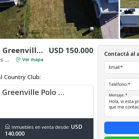
USD 150.000
Terreno en venta en Greenville Polo & Resort
Contactá al 
Venta en Countries y Barrios Cerrados en Berazategui
Ver mapa
Email:*
l Country Club:
Teléfono:*
Greenville Polo & Resort
Mensaje: *
USD
Inmuebles en venta desde:
140.000