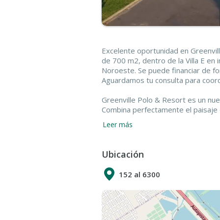
Excelente oportunidad en Greenvill
de 700 m2, dentro de la Villa E en 
Noroeste. Se puede financiar de fo
Aguardamos tu consulta para coordin
Greenville Polo & Resort es un nu
Combina perfectamente el paisaje c
un estilo de vida con servicios de 
Leer más
Buenos Aires, a 20 minutos de la C
La Plata.
Ubicación
Greenville Polo & Resort cuenta c
lago que fueron parte de la famosa 
152 al 6300
La distribución fue especialmente 
ondulaciones naturales del terreno
evitando terrenos linderos con los
la superficie total con espacios ver