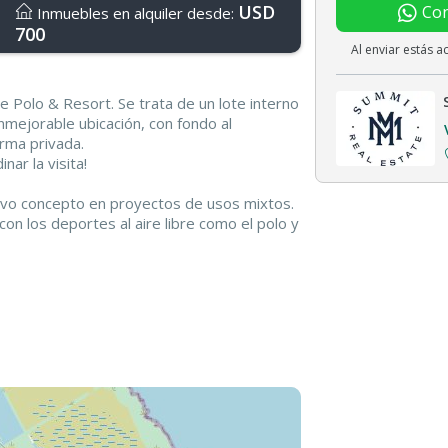
USD
Con
Inmuebles en alquiler desde:
700
Al enviar estás 
e Polo & Resort. Se trata de un lote interno
inmejorable ubicación, con fondo al
rma privada.
ar la visita!
evo concepto en proyectos de usos mixtos.
on los deportes al aire libre como el polo y
hotelería de primer nivel. Ubicado en el Gran
apital Federal por la autopista Buenos Aires
on 130 hectáreas rodeadas de arboleda y un
Estancia Abril de estilo Francés.
diseñada siguiendo las formas y
. Todos los lotes tienen vistas verdes,
 fondos y manteniendo el 50 por ciento de
de.