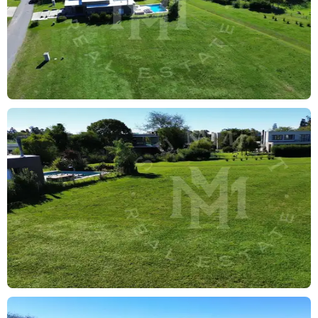
1 Sheraton Greenville Polo & Resort Buenos Aires
2 Villes
3 Condominios
4 Terrazas al Polo
5 Downtown Greenville
6 Lago
7 Canchas de Polo
8 área deportiva
9 Sendero ecuestre
10 Establos
11 Spring by Greenville
Aguardamos tu consulta para coordinar la visita!
La presente propiedad es apta para personas con movilidad
reducida ( Ley 5115).
Corredor inmobiliario:
Mariano Luis Prada, Matrícula 9690 CUCICBA.
Macarena Rodríguez, Matrícula 6676 CMCPSI.