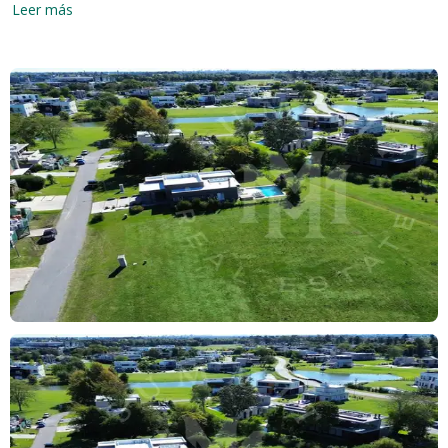
Greenville Polo & Resort es un nuevo concepto en proyectos de
Leer más
usos mixtos. Combina perfectamente el paisaje con los deportes
al aire libre como el polo y un estilo de vida con servicios de
hotelería de primer nivel. Ubicado en el Gran Buenos Aires, a 20
minutos de la Capital Federal por la autopista Buenos Aires La
Plata.
Greenville Polo & Resort cuenta con 130 hectáreas rodeadas de
arboleda y un lago que fueron parte de la famosa Estancia Abril
de estilo Francés.
La distribución fue especialmente diseñada siguiendo las formas
y ondulaciones naturales del terreno. Todos los lotes tienen
vistas verdes, evitando terrenos linderos con los fondos y
manteniendo el 50 por ciento de la superficie total con espacios
verde.
Quien elige vivir en Greenville no solo elige la vida de barrio
privado sino las comodidades y servicios de hotel.
MASTERPLAN