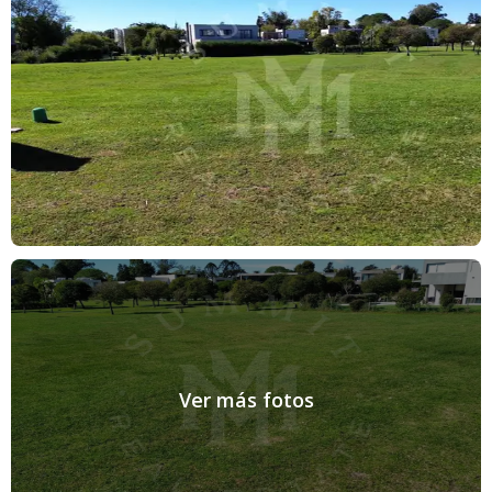
En cumplimiento de las leyes vigentes que regulan el corretaje
inmobiliario, Ley 2340, Ley Nacional 25.028, Ley 22.802 de
Lealtad Comercial, Ley 24.240 de Defensa al Consumidor, las
normas del Código Civil y Comercial de la Nación y
Constitucionales, SUMMIT es un nombre de fantasía
debidamente registrado ante el INPI y asociado a la matrícula
profesional del corredor inmobiliario Mariano Luis Prada,
registrado ante CUCICBA N 9690 Tomo 2 Folio 61. Asimismo,
todas las operaciones inmobiliarias son objeto de intermediación
y conclusión por parte del corredor público inmobiliario colegiado
a cargo de la publicación, cuyos datos se exhiben en la presente.
La presente publicación describe las características esenciales del
inmueble, debiéndose consultar al corredor público inmobiliario
responsable de la operación por la eventual actualización de las
medidas, descripciones arquitectónicas y funcionales, valores de
expensas, servicios, impuestos, precios y demás información,
Ver más fotos
cuyos valores son aproximados.