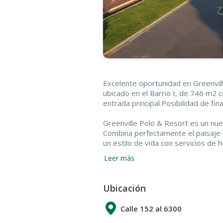
Excelente oportunidad en Greenvill
ubicado en el Barrio I, de 746 m2 c
entrada principal.Posibilidad de fin
Greenville Polo & Resort es un nu
Combina perfectamente el paisaje c
un estilo de vida con servicios de 
Buenos Aires, a 20 minutos de la C
Leer más
La Plata.
Greenville Polo & Resort cuenta c
Ubicación
lago que fueron parte de la famosa 
La distribución fue especialmente 
Calle 152 al 6300
ondulaciones naturales del terreno
evitando terrenos linderos con los