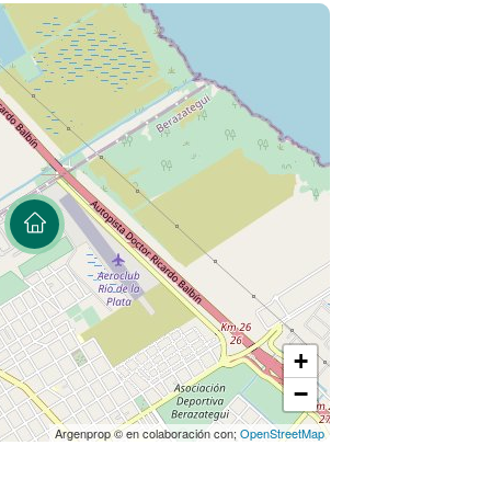
de.
lo elige la vida de barrio privado sino las
rt Buenos Aires
+
−
ar la visita!
Argenprop © en colaboración con;
OpenStreetMap
a personas con movilidad reducida ( Ley