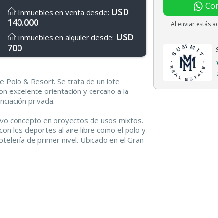
Con
USD
Inmuebles en venta desde:
140.000
Al enviar estás 
USD
Inmuebles en alquiler desde:
700
e Polo & Resort. Se trata de un lote
on excelente orientación y cercano a la
anciación privada.
evo concepto en proyectos de usos mixtos.
on los deportes al aire libre como el polo y
hotelería de primer nivel. Ubicado en el Gran
apital Federal por la autopista Buenos Aires
on 130 hectáreas rodeadas de arboleda y un
Estancia Abril de estilo Francés.
diseñada siguiendo las formas y
. Todos los lotes tienen vistas verdes,
 fondos y manteniendo el 50 por ciento de