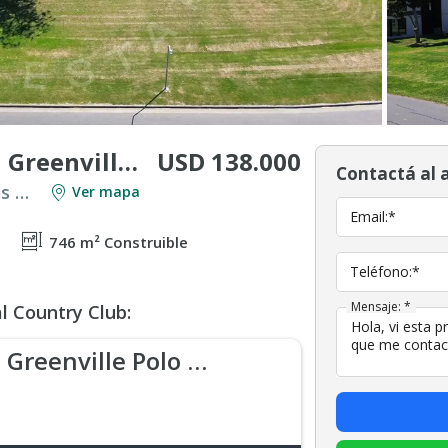
USD 138.000
Terreno en venta en Greenville Polo & Resort
Contactá al 
Venta en Countries y Barrios Cerrados en Berazategui
Ver mapa
Email:*
746 m² Construible
Teléfono:*
Mensaje: *
l Country Club:
Greenville Polo & Resort