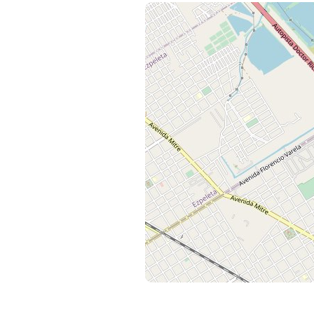
la superficie total con espacios ver
Quien elige vivir en Greenville no so
comodidades y servicios de hotel.
MASTERPLAN
1 Sheraton Greenville Polo & Reso
2 Villes
3 Condominios
4 Terrazas al Polo
5 Downtown Greenville
6 Lago
7 Canchas de Polo
8 área deportiva
9 Sendero ecuestre
10 Establos
11 Spring by Greenville
Aguardamos tu consulta para coordin
La presente propiedad es apta par
5115).