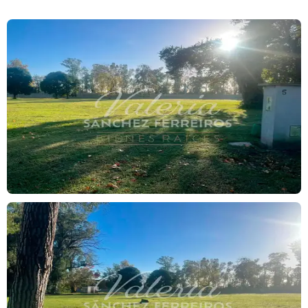
Sobre Greenville Polo Resort:
Un desarrollo pensado para quienes buscan combinar naturaleza,
confort y estilo de vida. Greenville ofrece una experiencia única
donde el deporte, el relax y la vida social se integran en un
entorno de primer nivel.
Cuenta con:
* 11 barrios con 713 lotes residenciales
* Lotes de 750 a 1500 m²
* Condominios de 2, 3 y 4 ambientes
* Club House
* Hotel con Spa Sheraton
* Gimnasio
* Waterpark
* Pool bar y piscinas
* Dos bares
* Vistas privilegiadas al polo, lagos y bosques