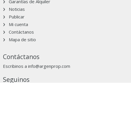
Garantías de Alquiler
Noticias
Publicar
Mi cuenta
Contáctanos
Mapa de sitio
Contáctanos
Escribinos a
info@argenprop.com
Seguinos
Grupo Clarín
Ocultar aviso
clarín.com