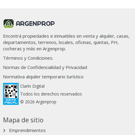
Ordenar por
Filtros
14 propiedades en Villa Los Remeros
Encontrá propiedades e inmuebles en venta y alquiler, casas,
departamentos, terrenos, locales, oficinas, quintas, PH,
cocheras y más en Argenprop.
Términos y Condiciones.
Normas de Confidencialidad y Privacidad
Normativa alquiler temporario turístico
Clarín Digital
Todos los derechos reservados
© 2026 Argenprop
1
/11
402
Mapa de sitio
212.000
USD
Departamento en Venta
Emprendimientos