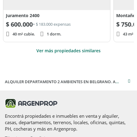
Juramento 2400
Montañes
$
600.000
$
750.0
+ $ 183.000 expensas
40 m² cubie.
1 dorm.
43 m² c
Ver más propiedades similares
ALQUILER DEPARTAMENTO 2 AMBIENTES EN BELGRANO. Amplia cocina comedor diario. Balcón al frente. Muy luminoso. Piso de parquet. Muy buena ubicación y muy buen estado
Encontrá propiedades e inmuebles en venta y alquiler,
casas, departamentos, terrenos, locales, oficinas, quintas,
PH, cocheras y más en Argenprop.