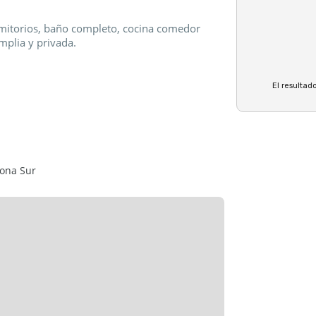
ormitorios, baño completo, cocina comedor
mplia y privada.
El resultado
 Garantía propietaria o garantes con ingresos
Zona Sur