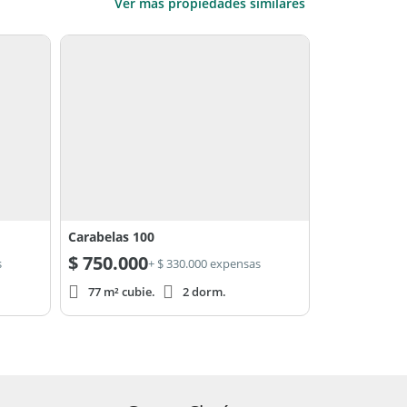
Ver más propiedades similares
Carabelas 100
$
750.000
s
+ $ 330.000 expensas
77 m² cubie.
2 dorm.