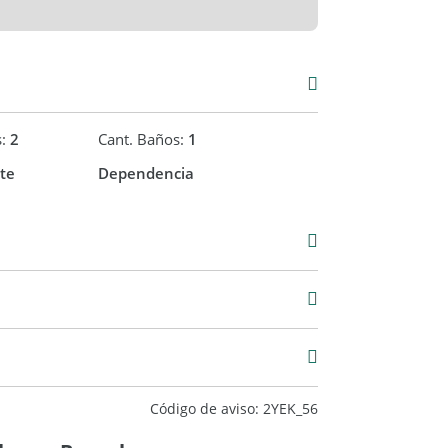
s:
2
Cant. Baños:
1
te
Dependencia
Alquiler
$ 800.000
40 m2
130 m2
Código de aviso: 2YEK_56