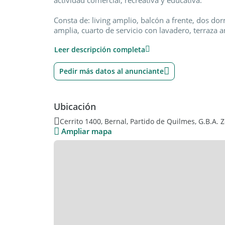
actividad comercial, recreativa y educativa.
Consta de: living amplio, balcón a frente, dos d
amplia, cuarto de servicio con lavadero, terraza a
Leer descripción completa
Todo en excelente estado y listo para habitar.
Contrato por 24 meses, ajuste trimestral por IPC.
Pedir más datos al anunciante
demostrables.
Ubicación
Cerrito 1400, Bernal, Partido de Quilmes, G.B.A. 
Ampliar mapa