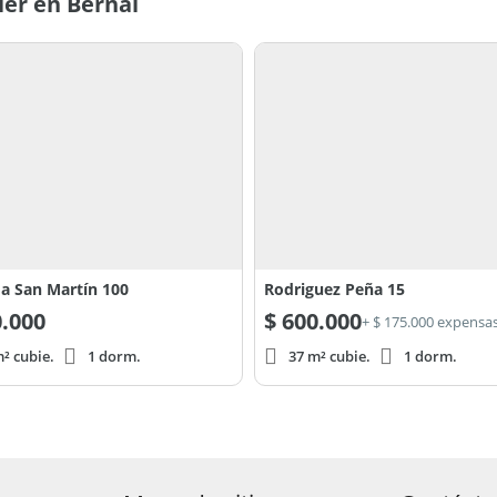
ler en Bernal
a San Martín 100
Rodriguez Peña 15
.000
$
600.000
+ $ 175.000 expensa
² cubie.
1 dorm.
37 m² cubie.
1 dorm.