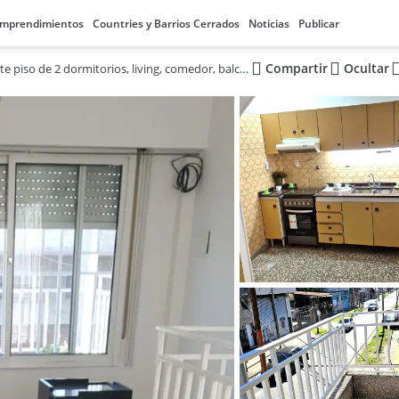
mprendimientos
Countries y Barrios Cerrados
Noticias
Publicar
Compartir
Ocultar
Excelente piso de 2 dormitorios, living, comedor, balcón, terraza exclusiva, lavadero, cuarto de servicio - Excelente zona y listo para habitar - Metrobus Calchaqui - SIN EXPENSAS