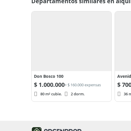
Departamentos similares en alqui
Don Bosco 100
Avenid
$
1.000.000
$
700
+ $ 160.000 expensas
80 m² cubie.
2 dorm.
36 m