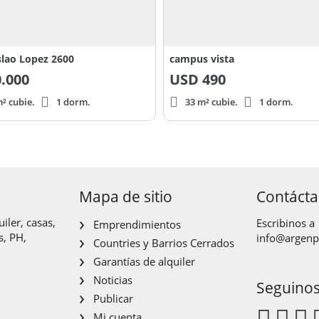
slao Lopez 2600
campus vista
.000
USD
490
² cubie.
1 dorm.
33 m² cubie.
1 dorm.
Mapa de sitio
Contáct
iler, casas,
Escribinos a
Emprendimientos
s, PH,
info@argen
Countries y Barrios Cerrados
Garantías de alquiler
Noticias
Seguino
Publicar
Mi cuenta