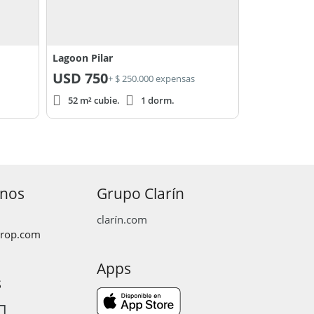
Lagoon Pilar
USD
750
+ $ 250.000 expensas
52 m² cubie.
1 dorm.
anos
Grupo Clarín
clarín.com
prop.com
Apps
s