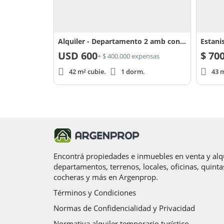
Alquiler - Departamento 2 amb con Jardin - Lagoon Pilar
Estani
USD
600
$
700
+ $ 400.000 expensas
42 m² cubie.
1 dorm.
43 m
Encontrá propiedades e inmuebles en venta y alqu
departamentos, terrenos, locales, oficinas, quinta
cocheras y más en Argenprop.
Términos y Condiciones
Normas de Confidencialidad y Privacidad
Normativa alquiler temporario turístico