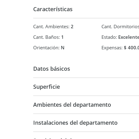
Características
Cant. Ambientes:
2
Cant. Dormitorio
Cant. Baños:
1
Estado:
Excelent
Orientación:
N
Expensas:
$ 400.
Datos básicos
Superficie
Departamento
39 m2
45 m2
Ambientes del departamento
Instalaciones del departamento