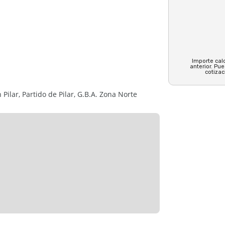
Importe calc
anterior. Pu
cotizac
aire libre
ilar, Partido de Pilar, G.B.A. Zona Norte