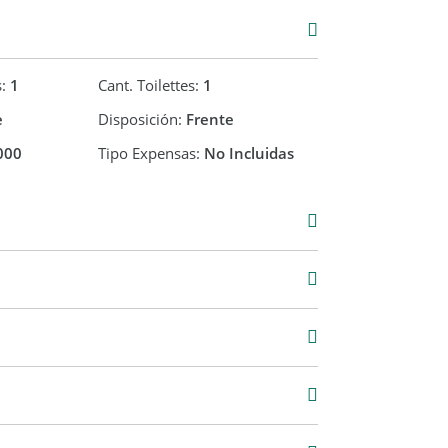
s:
1
Cant. Toilettes:
1
e
Disposición:
Frente
000
Tipo Expensas:
No Incluidas
Alquiler
USD 600