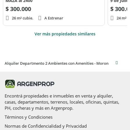
MAZA al 2400
9 de Juli
$
300.000
$
300.0
26 m² cubie.
A Estrenar
24 m² c
Ver más propiedades similares
Alquiler Departmento 2 Ambientes con Amenities - Moron
Encontrá propiedades e inmuebles en venta y alquiler,
casas, departamentos, terrenos, locales, oficinas, quintas,
PH, cocheras y más en Argenprop.
Términos y Condiciones
Normas de Confidencialidad y Privacidad