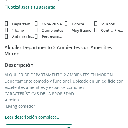
Cotizá gratis tu garantía
Departamento
46 m² cubie.
1 dorm.
25 años
1 baño
2 ambientes
Muy Bueno
Contra Frente
Apto profesi.
Per. mascota
Alquiler Departmento 2 Ambientes con Amenities -
Moron
Descripción
ALQUILER DE DEPARTAMENTO 2 AMBIENTES EN MORÓN
Departamento cómodo y funcional, ubicado en un edificio con
excelentes amenities y espacios comunes.
CARACTERÍSTICAS DE LA PROPIEDAD
-Cocina
-Living comedor
-Baño completo
Leer descripción completa
-Dormitorio con placard
AMENITIES DEL EDIFICIO