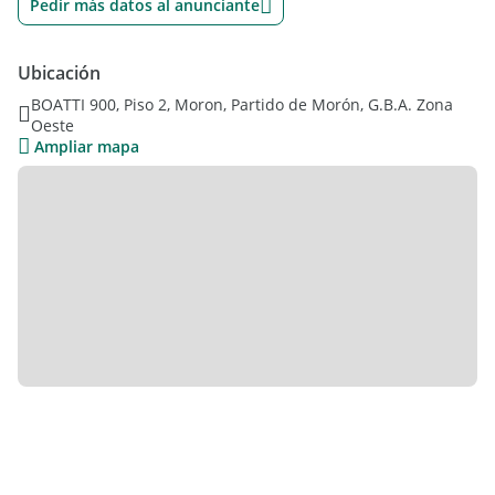
Pedir más datos al anunciante
-Gimnasio
-SUM con capacidad aproximada para 60 personas
-Parque
Ubicación
-Parrilla
BOATTI 900, Piso 2, Moron, Partido de Morón, G.B.A. Zona
-Pileta
Oeste
-Mini cancha de basquet
Ampliar mapa
-Vigilancia 24 hs
Propiedad ideal para quienes buscan comodidad, seguridad
y espacios de recreación en un entorno moderno y funcional.
UBICACIÓN
-Boatti 963
-Cercano a Acceso Oeste
-Próximo a Avenida Hipólito Yrigoyen y Avenida Rivadavia
-Cercanía a Hospital Municipal de Morón y Hospital Posadas
-Zona con múltiples líneas de colectivo y buena conectividad
hacia Capital Federal y zona oeste
-Próximo a comercios, supermercados, colegios y servicios
Excelente oportunidad para vivir en un edificio con amenities
completos y muy buena ubicación en Morón.