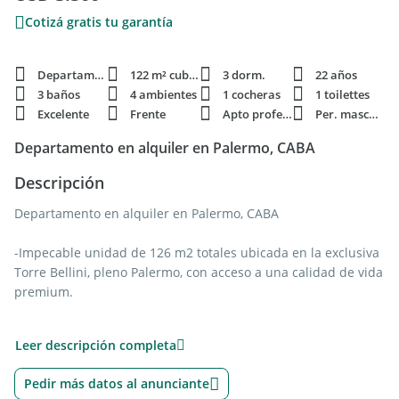
Cotizá gratis tu garantía
Departamento
122 m² cubie.
3 dorm.
22 años
3 baños
4 ambientes
1 cocheras
1 toilettes
Excelente
Frente
Apto profesi.
Per. mascota
Departamento en alquiler en Palermo, CABA
Descripción
Departamento en alquiler en Palermo, CABA
-Impecable unidad de 126 m2 totales ubicada en la exclusiva
Torre Bellini, pleno Palermo, con acceso a una calidad de vida
premium.
Características principales:
Leer descripción completa
-Palier privado que aporta privacidad y confort.
Pedir más datos al anunciante