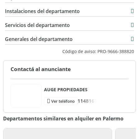
Alquiler
Telefono: -
122 m2
USD 3.500
Instalaciones del departamento
4 m2
LEY 5859 ART. 4
126 m2
Servicios del departamento
Para los casos de alquiler de vivienda, el monto máximo de
Generales del departamento
comisión que se le puede requerir a los propietarios será el
equivalente al cuatro con quince centésimos por ciento
Código de aviso: PRO-9666-388820
(4,15%) del valor total del respectivo contrato. "
Contactá al anunciante
AUGE PROPIEDADES
1148167
Ver teléfono
Departamentos similares en alquiler en Palermo