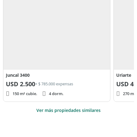
Juncal 3400
Uriarte
USD
2.500
USD
4.
+ $ 785.000 expensas
150 m² cubie.
4 dorm.
270 m² 
Ver más propiedades similares