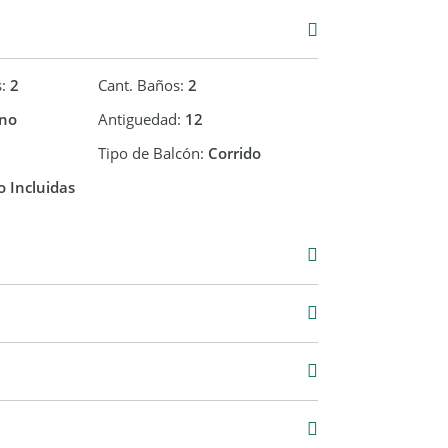
s:
2
Cant. Baños:
2
no
Antiguedad:
12
Tipo de Balcón:
Corrido
 Incluidas
Alquiler
$ 1.900.000
12 m2
74 m2