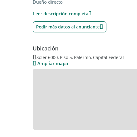
Dueño directo
Contrato por 2 años con indaxación trimestral por
Leer descripción completa
Garantía propietaria o seguro de caución.
Pedir más datos al anunciante
Ubicación
Soler 6000, Piso 5, Palermo, Capital Federal
Ampliar mapa