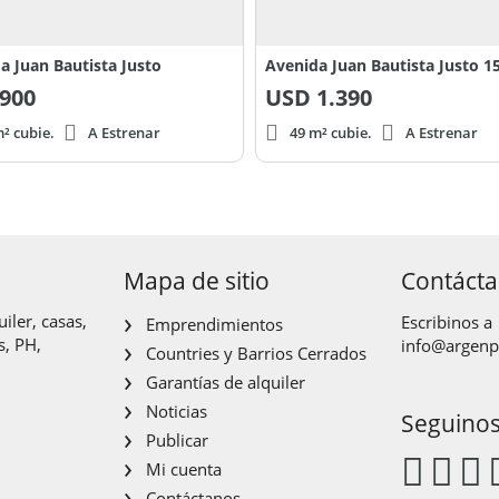
a Juan Bautista Justo
Avenida Juan Bautista Justo 1
900
USD
1.390
² cubie.
A Estrenar
49 m² cubie.
A Estrenar
Mapa de sitio
Contáct
iler, casas,
Escribinos a
Emprendimientos
s, PH,
info@argen
Countries y Barrios Cerrados
Garantías de alquiler
Noticias
Seguino
Publicar
Mi cuenta
Contáctanos