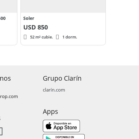
500
Soler
USD
850
52 m² cubie.
1 dorm.
anos
Grupo Clarín
clarín.com
prop.com
Apps
s