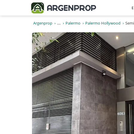
E
Argenprop
...
Palermo
Palermo Hollywood