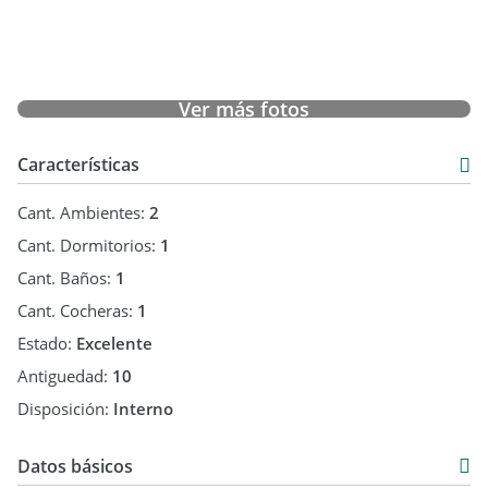
son concluidas por los martilleros y corredores colegiados,
cuyos datos se exhiben debajo del nombre de la inmobiliaria.
Martillera responsable: M. Victoria Ruiz CMCPSI 6095
Ver más fotos
. - Mat.
Características
Cant. Ambientes:
2
Cant. Dormitorios:
1
Cant. Baños:
1
Cant. Cocheras:
1
Estado:
Excelente
Antiguedad:
10
Disposición:
Interno
Datos básicos