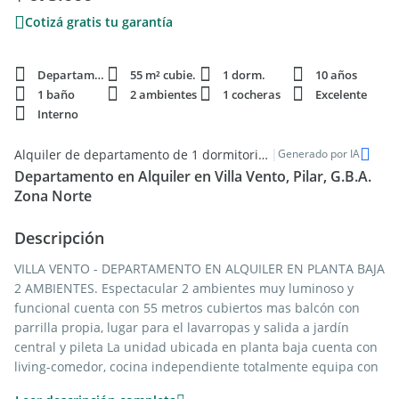
Cotizá gratis tu garantía
Departamento
55 m² cubie.
1 dorm.
10 años
1 baño
2 ambientes
1 cocheras
Excelente
Interno
|
Alquiler de departamento de 1 dormitorio en Villa Vento, Pilar
Generado por IA
Departamento en Alquiler en Villa Vento, Pilar, G.B.A.
Zona Norte
Descripción
VILLA VENTO - DEPARTAMENTO EN ALQUILER EN PLANTA BAJA
2 AMBIENTES. Espectacular 2 ambientes muy luminoso y
funcional cuenta con 55 metros cubiertos mas balcón con
parrilla propia, lugar para el lavarropas y salida a jardín
central y pileta La unidad ubicada en planta baja cuenta con
living-comedor, cocina independiente totalmente equipa con
muebles bajos y alacenas dormitorio con placard, baño