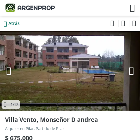
Atrás
1
/12
Villa Vento, Monseñor D andrea
Alquiler en Pilar, Partido de Pilar
$ 675.000