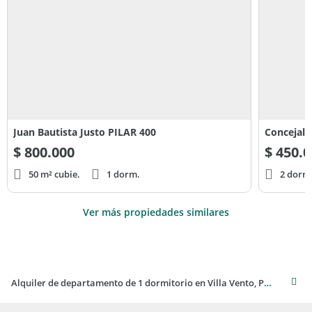
Juan Bautista Justo PILAR 400
Concejal 
$
800.000
$
450.0
50 m² cubie.
1 dorm.
2 dorm
Ver más propiedades similares
Alquiler de departamento de 1 dormitorio en Villa Vento, Pilar