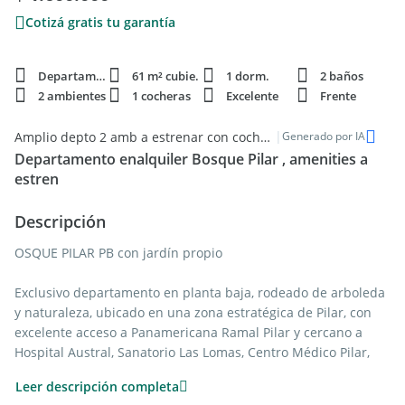
Cotizá gratis tu garantía
Departamento
61 m² cubie.
1 dorm.
2 baños
2 ambientes
1 cocheras
Excelente
Frente
|
Amplio depto 2 amb a estrenar con cochera en Pilar
Generado por IA
Departamento enalquiler Bosque Pilar , amenities a
estren
Descripción
OSQUE PILAR PB con jardín propio
Exclusivo departamento en planta baja, rodeado de arboleda
y naturaleza, ubicado en una zona estratégica de Pilar, con
excelente acceso a Panamericana Ramal Pilar y cercano a
Hospital Austral, Sanatorio Las Lomas, Centro Médico Pilar,
centros comerciales, restaurantes y servicios.
Leer descripción completa