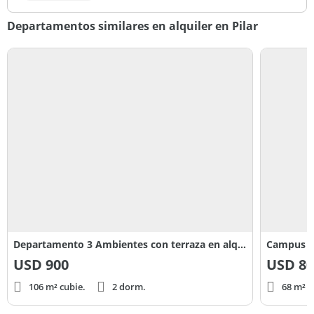
Departamentos similares en alquiler en Pilar
Departamento 3 Ambientes con terraza en alquiler en Campus Village Pilar
Campus Vi
USD
900
USD
80
106 m² cubie.
2 dorm.
68 m² c