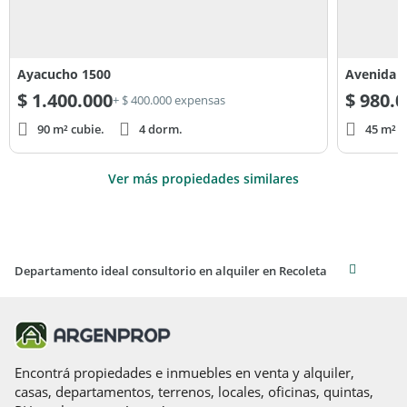
Ayacucho 1500
Avenida 
$
1.400.000
$
980.0
+ $ 400.000 expensas
90 m² cubie.
4 dorm.
45 m² c
Ver más propiedades similares
Departamento ideal consultorio en alquiler en Recoleta
Encontrá propiedades e inmuebles en venta y alquiler,
casas, departamentos, terrenos, locales, oficinas, quintas,