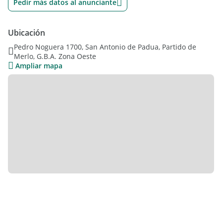
Pedir más datos al anunciante
~ Recibidor.
~ Cocina- Comedor, con Termotanque y Anafe Eléctrico.
~ Amplia Habitación con Placard.
Ubicación
~ Posee Lavadero en Terraza Compartida.
Pedro Noguera 1700, San Antonio de Padua, Partido de
Merlo, G.B.A. Zona Oeste
Ampliar mapa