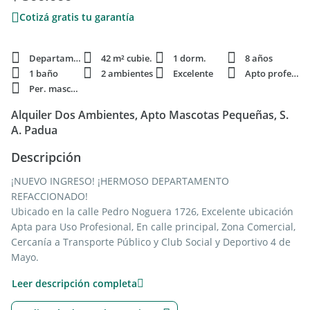
Cotizá gratis tu garantía
Departamento
42 m² cubie.
1 dorm.
8 años
1 baño
2 ambientes
Excelente
Apto profesi.
Per. mascota
Alquiler Dos Ambientes, Apto Mascotas Pequeñas, S.
A. Padua
Descripción
¡NUEVO INGRESO! ¡HERMOSO DEPARTAMENTO
REFACCIONADO!
Ubicado en la calle Pedro Noguera 1726, Excelente ubicación
Apta para Uso Profesional, En calle principal, Zona Comercial,
Cercanía a Transporte Público y Club Social y Deportivo 4 de
Mayo.
Características a Destacar:
Leer descripción completa
~ Dos Ambientes y Medio.
~ Apto Vivienda y Uso Profesional.