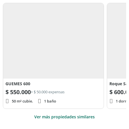
GUEMES 600
Roque Sá
$
550.000
$
600.0
+ $ 50.000 expensas
50 m² cubie.
1 baño
1 dorm
Ver más propiedades similares