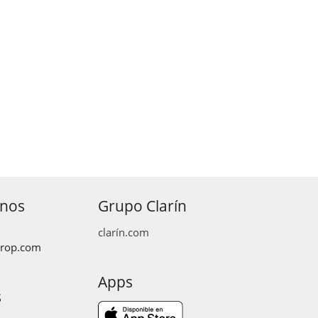
anos
Grupo Clarín
clarín.com
prop.com
Apps
s