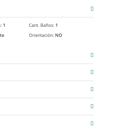
s:
1
Cant. Baños:
1
te
Orientación:
NO
Alquiler
USD 1.650
11 m2
50 m2