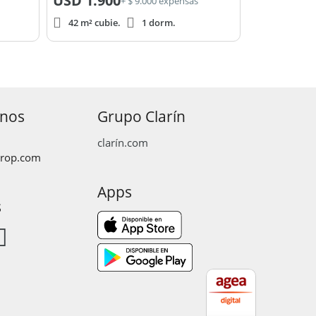
USD
1.900
+ $ 9.000 expensas
42 m² cubie.
1 dorm.
anos
Grupo Clarín
clarín.com
prop.com
Apps
s