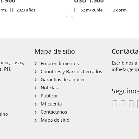
1.900
USD
1.500
orm.
2023 años
62 m² cubie.
2 dorm.
Mapa de sitio
Contáct
iler, casas,
Escribinos a
Emprendimientos
s, PH,
info@argen
Countries y Barrios Cerrados
Garantías de alquiler
Noticias
Seguino
Publicar
Mi cuenta
Contáctanos
tino
Mapa de sitio