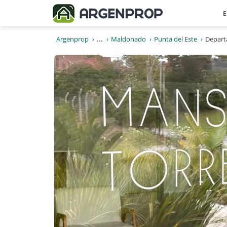
E
Argenprop
...
Maldonado
Punta del Este
Depart