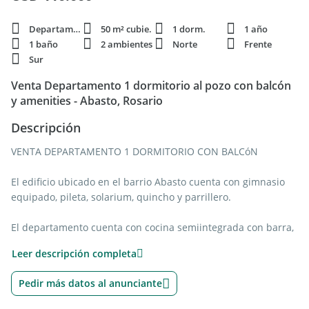
Departamento
50 m² cubie.
1 dorm.
1 año
1 baño
2 ambientes
Norte
Frente
Sur
Venta Departamento 1 dormitorio al pozo con balcón
y amenities - Abasto, Rosario
Descripción
VENTA DEPARTAMENTO 1 DORMITORIO CON BALCóN
El edificio ubicado en el barrio Abasto cuenta con gimnasio
equipado, pileta, solarium, quincho y parrillero.
El departamento cuenta con cocina semiintegrada con barra,
living / comedor con salida al balcón, que cuenta con
Leer descripción completa
parrillero; un dormitorio también con salida al balcón y un
baño completo.
Pedir más datos al anunciante
ENTREGA DICIEMBRE 2028