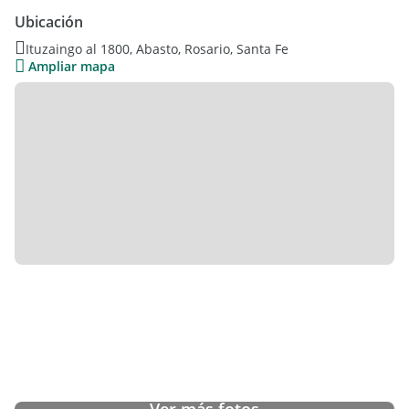
Ubicación
CONSULTá FINANCIACIóN
Ituzaingo al 1800, Abasto, Rosario, Santa Fe
Ampliar mapa
MáS UNIDADES DISPONIBLES DE 2, 3 y 4 DORMITORIOS.
COCHERAS DISPONIBLES.