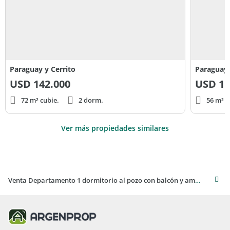
Paraguay y Cerrito
Paraguay 
USD
142.000
USD
11
72 m² cubie.
2 dorm.
56 m² c
Ver más propiedades similares
Venta Departamento 1 dormitorio al pozo con balcón y amenities - Abasto, Rosario