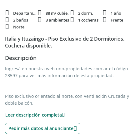
Departamento
88 m² cubie.
2 dorm.
1 año
2 baños
3 ambientes
1 cocheras
Frente
Norte
Italia y Ituzaingo - Piso Exclusivo de 2 Dormitorios.
Cochera disponible.
Descripción
Ingresá en nuestra web uno-propiedades.com.ar el código
23597 para ver más información de ésta propiedad.
Piso exclusivo orientado al norte, con Ventilación Cruzada y
doble balcón.
El ingreso es por un amplio estar/comedor, que incorpora un
Leer descripción completa
baño de recepción. La cocina, totalmente equipada, se
encuentra separada, cuenta con comedor diario, conexión
Pedir más datos al anunciante
para lavarropas y salida a un balcón terraza por calle Italia.
La unidad dispone de dos dormitorios, ambos con salida a un