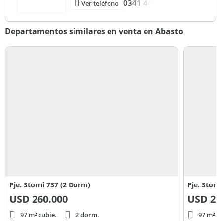
0341 44
Ver teléfono
Departamentos similares en venta en Abasto
Pje. Storni 737 (2 Dorm)
Pje. Stor
USD
260.000
USD
26
97 m² cubie.
2 dorm.
97 m² c