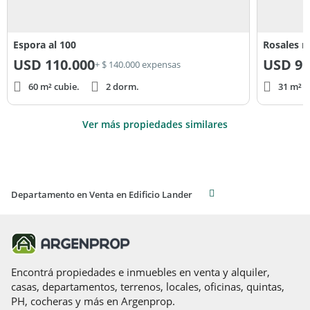
Espora al 100
Rosales n
USD
110.000
USD
95
+ $ 140.000 expensas
60 m² cubie.
2 dorm.
31 m² c
Ver más propiedades similares
Departamento en Venta en Edificio Lander
Encontrá propiedades e inmuebles en venta y alquiler,
casas, departamentos, terrenos, locales, oficinas, quintas,
PH, cocheras y más en Argenprop.