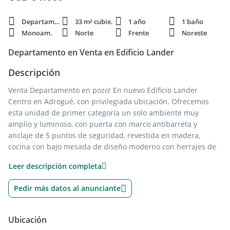
Departamento
33 m² cubie.
1 año
1 baño
Monoam.
Norte
Frente
Noreste
Departamento en Venta en Edificio Lander
Descripción
Venta Departamento en pozo! En nuevo Edificio Lander
Centro en Adrogué, con privilegiada ubicación. Ofrecemos
esta unidad de primer categoría un solo ambiente muy
amplio y luminoso, con puerta con marco antibarreta y
anclaje de 5 puntos de seguridad, revestida en madera,
cocina con bajo mesada de diseño moderno con herrajes de
platil, mesada de silestone, piletas con doble bacha de acero
Leer descripción completa
inoxidable y grifería monocomando, con horno empotrado,
anafe, campana de acero inoxidable, baño completo revestido
Pedir más datos al anunciante
en porcelanicos de tonos claros, tanto artefactos como
grifería de primera marca. Todos los marcos y ventanas de
aluminio A30 ALUAR de doble vidrio dvh.
Ubicación