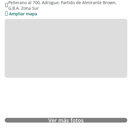
Pellerano al 700, Adrogue, Partido de Almirante Brown,
Oportunidad, con posibilidad de financiación mediante
G.B.A. Zona Sur
anticipo y cuotas.
Ampliar mapa
Las cocheras se encuentran en el subsuelo, se venden por
separado a U$S 26.000
Ver más fotos